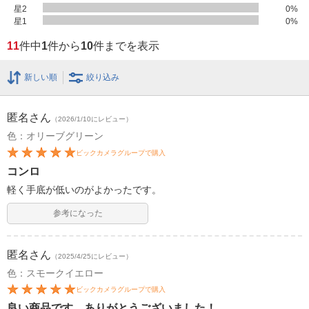
星2
0
%
星1
0
%
11
件中
1
件から
10
件までを表示
新しい順
絞り込み
匿名
さん
（2026/1/10にレビュー）
色：オリーブグリーン
ビックカメラグループで購入
コンロ
軽く手底が低いのがよかったです。
参考になった
匿名
さん
（2025/4/25にレビュー）
色：スモークイエロー
ビックカメラグループで購入
良い商品です。ありがとうございました！