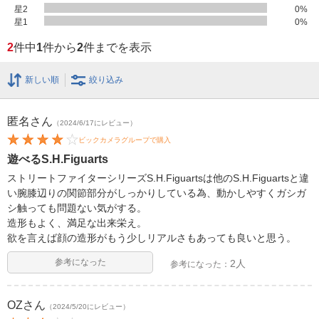
星2
0
%
星1
0
%
2
件中
1
件から
2
件までを表示
新しい順
絞り込み
匿名
さん
（2024/6/17にレビュー）
ビックカメラグループで購入
遊べるS.H.Figuarts
ストリートファイターシリーズS.H.Figuartsは他のS.H.Figuartsと違
い腕膝辺りの関節部分がしっかりしている為、動かしやすくガシガ
シ触っても問題ない気がする。
造形もよく、満足な出来栄え。
欲を言えば顔の造形がもう少しリアルさもあっても良いと思う。
参考になった
2人
参考になった：
OZ
さん
（2024/5/20にレビュー）