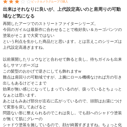
ビックカメラグループで購入
出来はそれなりに良いが、上代設定高いのと肩周りの可動
域など気になる
再開したアーツでのストリートファイターシリーズ。
今回のガイルは最新作に合わせることで格好良い＆カーゴパンツの
塗装がそこまで大変ではない
という利点を生かした商品だと思います。とは言えこのシリーズは
上代設定高過ぎますね。
以前展開したリュウなどと合わせて飾ると良し。待ちガイルも出来
るしサマソポーズは
この髪型のおかげで逆さにしても飾れますw
難点は肩回りの可動域ですが、上腕にロール機構なければ方の引き
出しもあるけどそこまで
効果が無い感じになってしまっているのが、扱っているとちょっと
なぁとは思います。
あとはもみあげ部分が左右に広がっているので、頭部はお湯につけ
て変形を戻してあげると
問題ない形に整えられるのでこれは良し。でも顔へのシャドウ塗装
が無くて肌にグレーの
シャドウ塗装を施しているので、顔が綺麗すぎますね。ちょっと化