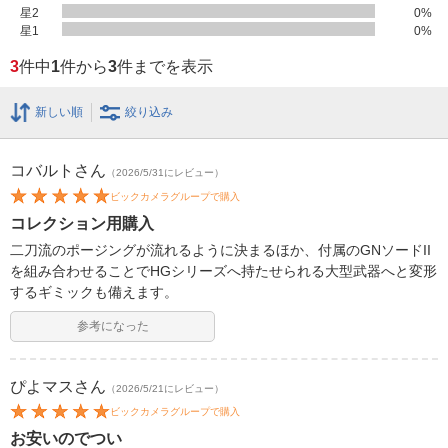
星2
0
%
星1
0
%
3
件中
1
件から
3
件までを表示
新しい順
絞り込み
コバルト
さん
（2026/5/31にレビュー）
ビックカメラグループで購入
コレクション用購入
二刀流のポージングが流れるように決まるほか、付属のGNソードII
を組み合わせることでHGシリーズへ持たせられる大型武器へと変形
するギミックも備えます。
参考になった
ぴよマス
さん
（2026/5/21にレビュー）
ビックカメラグループで購入
お安いのでつい