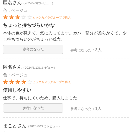
匿名
さん
（2024/9/9にレビュー）
色：ベージュ
ビックカメラグループで購入
ちょっと持ちづらいかな
本体の色が見えて、気に入ってます。カバー部分が柔らかくて、少
し持ちづらいのがちょっと残念。
参考になった
3人
参考になった：
匿名
さん
（2024/8/13にレビュー）
色：ベージュ
ビックカメラグループで購入
使用しやすい
仕事で、持ちにくいため、購入しました
参考になった
1人
参考になった：
まこと
さん
（2024/6/27にレビュー）