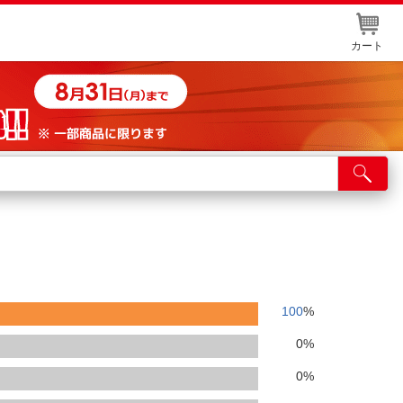
カート
店舗サービス
ット取り置き
イントカードWEB登録
舗情報・店舗一覧
取り寄せ品入荷状況照会
100
%
0
%
0
%