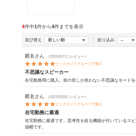
ほしいもの
お知らせ
4
件中
1
件から
4
件までを表示
並び替え
絞り込み
匿名
さん
（2025/3/27にレビュー）
ビックカメラグループで購入
不思議なスピーカー
在宅勤務用に購入。前の音しか拾わない不思議なモードを
匿名
さん
（2025/3/20にレビュー）
ビックカメラグループで購入
在宅勤務に最適
在宅勤務に最適です。思考性を絞る機能が付いているスピ
脱帽です。