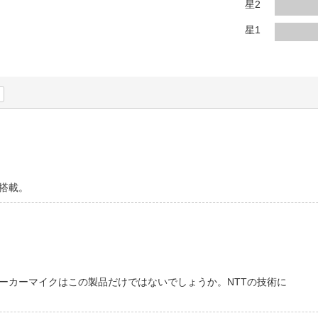
法
星2
よくある質問・お問合せ
I
星1
ご利用規約
E
搭載。
ーカーマイクはこの製品だけではないでしょうか。NTTの技術に