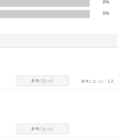
人窓口
0
%
R情報
0
%
nglish / 中文
参考になった
1人
参考になった：
参考になった