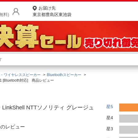
お届け先
無料)
東京都豊島区東池袋
商品をさがす
ランキングからさがす
ネ
・ワイヤレススピーカー
Bluetoothスピーカー
カテゴリ一覧からさがす
ポ
 [Bluetooth対応] 商品レビュー
店
お
星5
nkShell NTTソノリティ グレージュ
お客様サポート
星4
件のレビュー
星3
ご利用ガイド