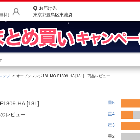
お届け先
無料)
東京都豊島区東池袋
商品をさがす
ランキングからさがす
ネ
レンジ
オーブンレンジ18L MO-F1809-HA [18L] 商品レビュー
カテゴリ一覧からさがす
ポ
店
星5
09-HA [18L]
お
星4
件のレビュー
お客様サポート
星3
ご利用ガイド
星2