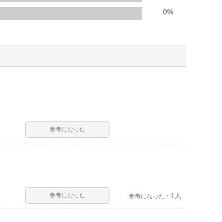
人窓口
0
%
R情報
nglish / 中文
参考になった
参考になった
1人
参考になった：