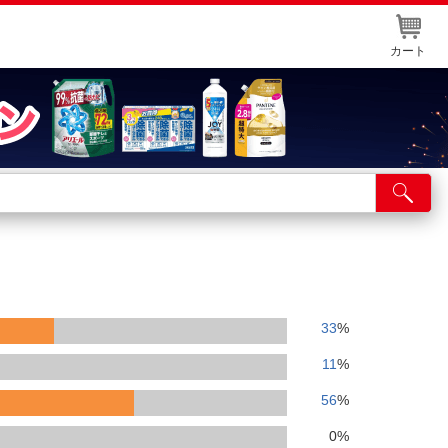
カート
店舗サービス
ット取り置き
イントカードWEB登録
舗情報・店舗一覧
33
%
取り寄せ品入荷状況照会
11
%
56
%
0
%