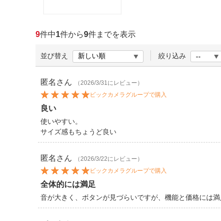
ほしいもの
お知らせ
9
件中
1
件から
9
件までを表示
並び替え
絞り込み
匿名
さん
（2026/3/31にレビュー）
ビックカメラグループで購入
良い
使いやすい。
サイズ感もちょうど良い
匿名
さん
（2026/3/22にレビュー）
ビックカメラグループで購入
全体的には満足
音が大きく、ボタンが見づらいですが、機能と価格には満