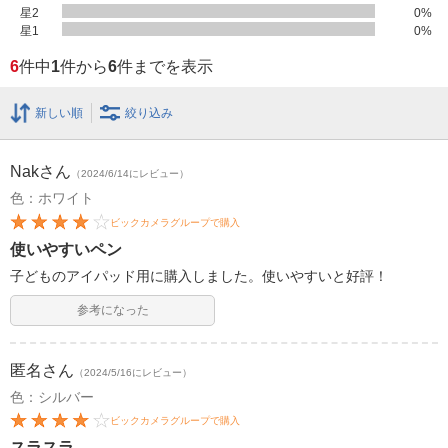
星2
0
%
星1
0
%
6
件中
1
件から
6
件までを表示
新しい順
絞り込み
Nak
さん
（2024/6/14にレビュー）
色：ホワイト
ビックカメラグループで購入
使いやすいペン
子どものアイパッド用に購入しました。使いやすいと好評！
参考になった
匿名
さん
（2024/5/16にレビュー）
色：シルバー
ビックカメラグループで購入
スラスラ