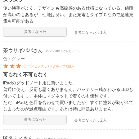
使い勝手がよく、デザインも高級感のある仕様になっている。値段
が高いのもあるが、性能は良い。また充電もタイプＣなので急速充
電も可能である
参考になった
1人
参考になった：
茶ウサギパパ
さん
（2023/10/18にレビュー）
色：グレー
ビックカメラグループで購入
可もなく不可もなく
iPadのグッドノート用に買いました。
普通に使え、反応も悪くありません。バッテリー残がわかるLEDも
付いてますし、本体にマグネットで着くのも便利です。
ただ、iPadと色目を合わせて買いましたが、すぐに塗装が剥がれて
しまったのが減点理由です。あとは特に問題ありません。
参考になった
2人
参考になった：
匿名ミィ
さん
（2023/9/25にレビュー）