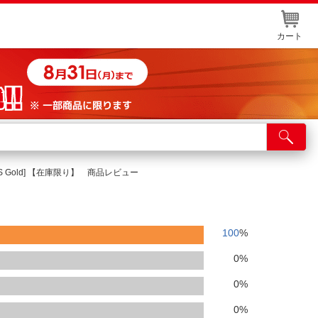
カート
店舗サービス
ット取り置き
80PLUS Gold] 【在庫限り】 商品レビュー
イントカードWEB登録
舗情報・店舗一覧
100
%
取り寄せ品入荷状況照会
0
%
0
%
0
%