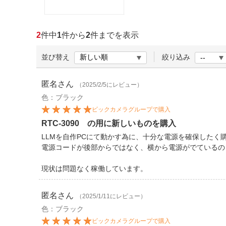
ほしいもの
お知らせ
2
件中
1
件から
2
件までを表示
並び替え
絞り込み
匿名
さん
（2025/2/5にレビュー）
色：ブラック
ビックカメラグループで購入
RTC-3090 の用に新しいものを購入
LLMを自作PCにて動かす為に、十分な電源を確保したく
電源コードが後部からではなく、横から電源がでているの
現状は問題なく稼働しています。
匿名
さん
（2025/1/11にレビュー）
色：ブラック
ビックカメラグループで購入