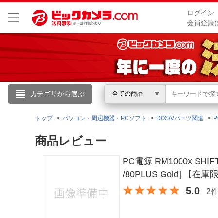
ログイン
会員登録(
こんにちは
カテゴリから選ぶ
全ての商品
ログイン
トップ
パソコン・周辺機器・PCソフト
DOS/Vパーツ関連
商品レビュー
新規会員登録
PC電源 RM1000x SHIFT
会員メニュー
/80PLUS Gold] 【在
5.0
2
お買いもの履歴
閲覧履歴