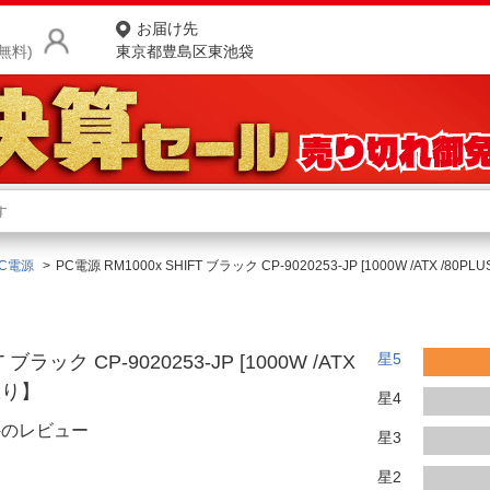
お届け先
無料)
東京都豊島区東池袋
商品をさがす
ランキングからさがす
ネ
PC電源
PC電源 RM1000x SHIFT ブラック CP-9020253-JP [1000W /ATX /
カテゴリ一覧からさがす
ポ
店
星5
 ブラック CP-9020253-JP [1000W /ATX
お
庫限り】
星4
お客様サポート
件のレビュー
星3
ご利用ガイド
星2