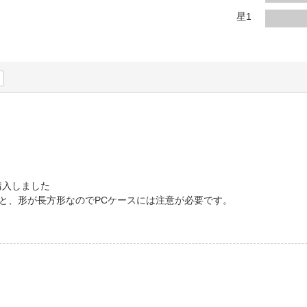
法
よくある質問・お問合せ
星1
I
ご利用規約
E
購入しました
と、形が長方形なのでPCケースには注意が必要です。