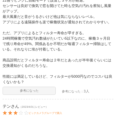
22畳リビングに自動モードで設置し３ヶ月が経過。
センサーは良好で換気で窓を開けてた時も空気の汚れを察知し風量
がアップ。
最大風量だと音がうるさいけど他は気にならないレベル。
アプリによる遠隔操作も楽で稼働状況が通知されてわかりやすい。
ただ、アプリによるとフィルター寿命が早すぎる。
24時間稼働で空気汚れ数値がたいてい5以下なのに、稼働３ヶ月目
で残り寿命が49%。関係あるか不明だが毎週フィルター掃除はして
いる。それなりに埃が付着している。
商品説明だとフィルター寿命は２年だとあったが半年後ぐらいには
交換通知がくるのだろうな。
性能には満足しているけど、フィルターが5000円なのでコスパは良
くないかも？
参考になった
3人
参考になった：
テン
さん
（2023/4/3にレビュー）
ビックカメラグループで購入