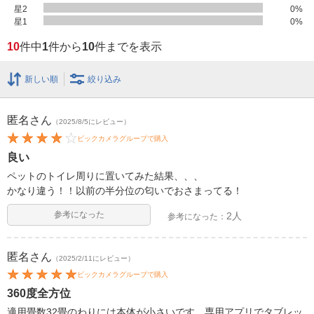
星2
0
%
星1
0
%
10
件中
1
件から
10
件までを表示
新しい順
絞り込み
匿名
さん
（2025/8/5にレビュー）
ビックカメラグループで購入
良い
ペットのトイレ周りに置いてみた結果、、、
かなり違う！！以前の半分位の匂いでおさまってる！
参考になった
2人
参考になった：
匿名
さん
（2025/2/11にレビュー）
ビックカメラグループで購入
360度全方位
適用畳数32畳のわりには本体が小さいです。専用アプリでタブレッ