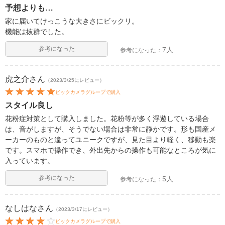
予想よりも…
家に届いてけっこうな大きさにビックリ。
機能は抜群でした。
参考になった
7人
参考になった：
虎之介
さん
（2023/3/25にレビュー）
ビックカメラグループで購入
スタイル良し
花粉症対策として購入しました。花粉等が多く浮遊している場合
は、音がしますが、そうでない場合は非常に静かです。形も国産メ
ーカーのものと違ってユニークですが、見た目より軽く、移動も楽
です。スマホで操作でき、外出先からの操作も可能なところが気に
入っています。
参考になった
5人
参考になった：
なしはな
さん
（2023/3/17にレビュー）
ビックカメラグループで購入