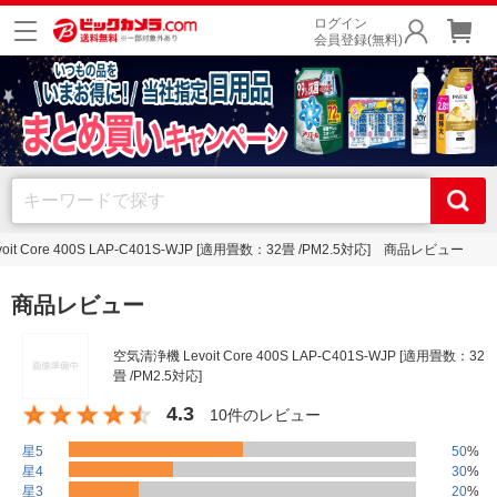
ログイン
会員登録(無料)
it Core 400S LAP-C401S-WJP [適用畳数：32畳 /PM2.5対応] 商品レビュー
商品レビュー
空気清浄機 Levoit Core 400S LAP-C401S-WJP [適用畳数：32
畳 /PM2.5対応]
4.3
10件のレビュー
星5
50
%
星4
30
%
星3
20
%