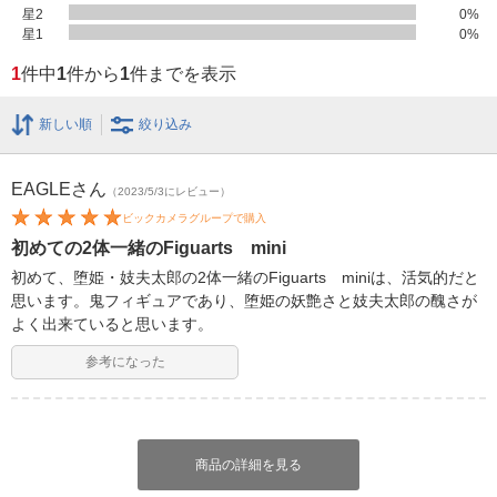
星2
0
%
星1
0
%
1
件中
1
件から
1
件までを表示
新しい順
絞り込み
EAGLE
さん
（2023/5/3にレビュー）
ビックカメラグループで購入
初めての2体一緒のFiguarts mini
初めて、堕姫・妓夫太郎の2体一緒のFiguarts miniは、活気的だと
思います。鬼フィギュアであり、堕姫の妖艶さと妓夫太郎の醜さが
よく出来ていると思います。
参考になった
商品の詳細を見る