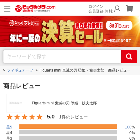
ログイン
会員登録(無料)
ア
フィギュアーツ
Figuarts mini 鬼滅の刃 堕姫・妓夫太郎 商品レビュー
商品レビュー
Figuarts mini 鬼滅の刃 堕姫・妓夫太郎
5.0
1件のレビュー
星5
100
%
星4
0
%
星3
0
%