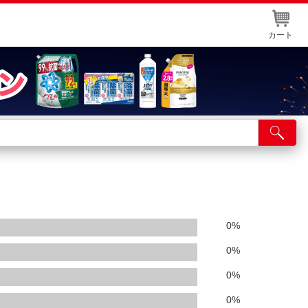
カート
店舗サービス
ット取り置き
イントカードWEB登録
舗情報・店舗一覧
0
%
取り寄せ品入荷状況照会
0
%
0
%
0
%