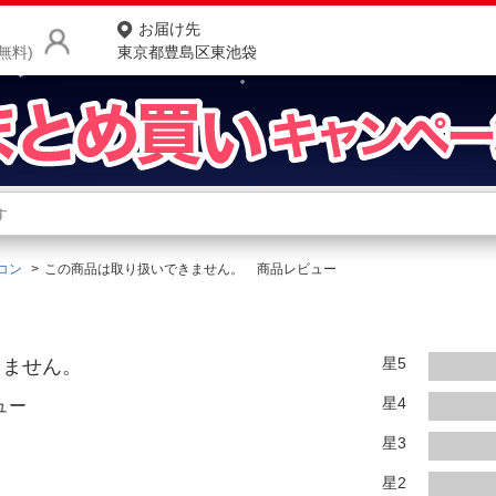
お届け先
無料)
東京都豊島区東池袋
商品をさがす
ランキングからさがす
ネ
コン
この商品は取り扱いできません。 商品レビュー
カテゴリ一覧からさがす
ポ
店
星5
きません。
お
星4
ュー
お客様サポート
星3
ご利用ガイド
星2