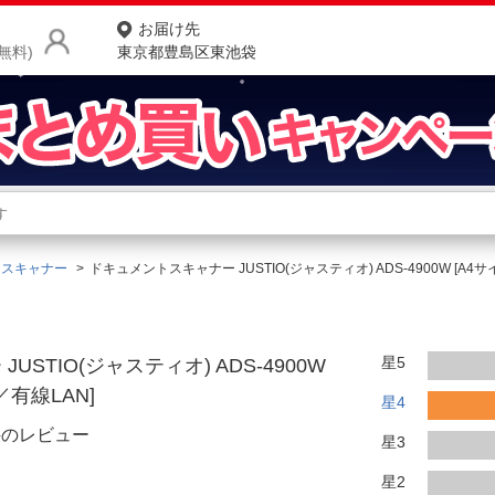
お届け先
無料)
東京都豊島区東池袋
商品をさがす
ランキングからさがす
ネ
スキャナー
ドキュメントスキャナー JUSTIO(ジャスティオ) ADS-4900W [A4サ
カテゴリ一覧からさがす
ポ
店
星5
STIO(ジャスティオ) ADS-4900W
お
B／有線LAN]
星4
お客様サポート
件のレビュー
星3
ご利用ガイド
星2