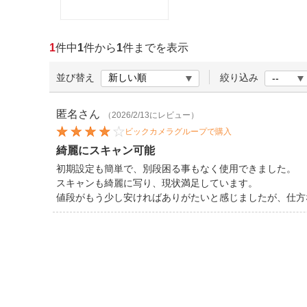
ほしいもの
お知らせ
1
件中
1
件から
1
件までを表示
並び替え
絞り込み
匿名
さん
（2026/2/13にレビュー）
ビックカメラグループで購入
綺麗にスキャン可能
初期設定も簡単で、別段困る事もなく使用できました。
スキャンも綺麗に写り、現状満足しています。
値段がもう少し安ければありがたいと感じましたが、仕方