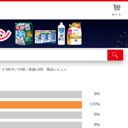
カート
店舗サービス
ット取り置き
イズ /Wi-Fi／USB／有線LAN] 商品レビュー
イントカードWEB登録
舗情報・店舗一覧
0
%
取り寄せ品入荷状況照会
100
%
0
%
0
%