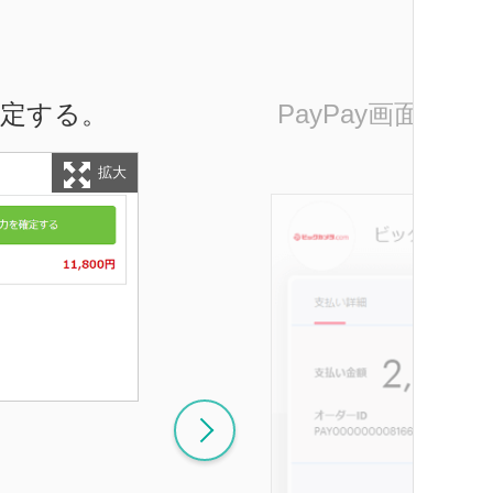
確定する。
PayPay画面にて
ク