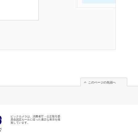
このページの先頭へ
ビックカメラは、消費者庁・公正取引委
員会認定ルールに従った適正な表示を推
進しています。