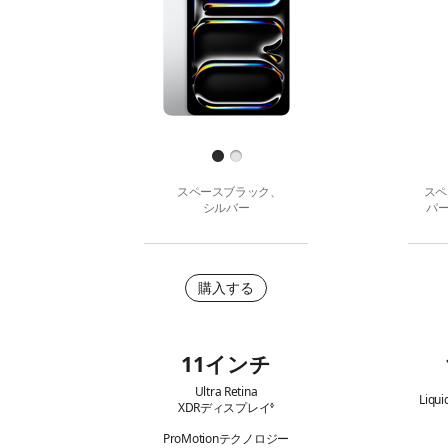
P
P
で
a
a
比
d
d
較
P
A
す
r
i
る
o
r
仕
（M
（M
上
5）
3）
げ
スペースブラック、
スペ
シルバー
パ
購
購入する
入
す
11インチ
る
主
Ultra Retina
な
Liqui
XDRディスプレイ
免責事項を参照
◊
特
ProMotionテクノロジー
長