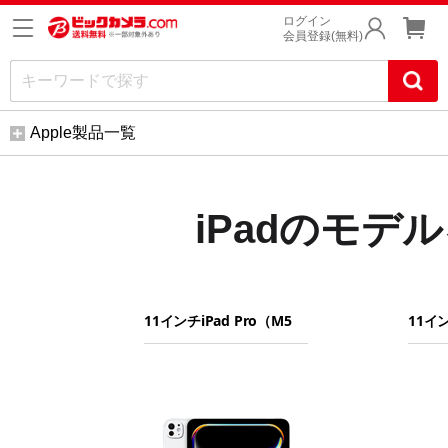
ログイン
会員登録(無料)
Apple製品一覧
iPadのモデ
1
1
モ
モ
モ
1
1
デ
デ
デ
イ
イ
ル
ル
ル
ン
ン
を
を
を
画
チ
チ
選
選
選
像
i
i
ん
ぶ
ぶ