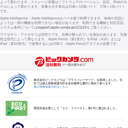
よって
変わり
ます。
ストレージ容量はソフトウェアの
バージョン、
設定、iPadのモ
デルに
よって
変わり
ます。
容量を示す単位は
1GB＝10億
バイト、
1TB＝1兆
バイト
です。
Apple Intelligence：
Apple Intelligenceはベータ版で利用でき
ます。
地域や言語に
よっては
一部の機能を利用できない場合があり
ます。
利用できる機能と対応言語、
システム条件については
support.apple.com/ja-jp/121115
をご覧くだ
さい。
アクセサリ：
アクセサリは別売り
です。
在庫が限られている場合があり
ます。
互換
性は世代によって異なり
ます。
Apple Pencil（第1世代）をiPad（A16）または
iPad（第10世代）で使用するには
USB-C
- Apple Pencil
アダプタが
必要
です。
株式会社ビックカメラは「プライバシーマーク」を取得しました。当
社では個人情報保護方針を定め確実な履行に努めて参ります。
個人情報保護方針はこちら
環境先進企業として『エコ・ファースト』第1号に選ばれました。