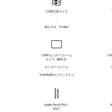
I
ッ
n
12MP広角カメラ
ク
t
カ
-
e
超広角カメラ 該当なし
メ
4Kビデオ、ProRes
l
ラ
l
i
フ
g
ロ
e
ン
12MPセンターフレーム
1
n
カメラ（横向き）
ト
c
カ
センターフレーム
e
メ
TrueDepth
カメラシステム
ラ
対
応
す
Apple Pencil Proに
A
る
対応
免責事項を参照
◊