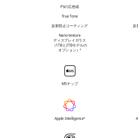
P3の広色域
True Tone
反射防止コーティング
反
Nano-texture
ディスプレイガラス
（1TBと2TBモデルの
オプション）
免責事項を参照
◊
チ
ッ
M5チップ
プ
A
p
p
Apple Intelligence
免責事項を参照
A
◊
l
e
バ