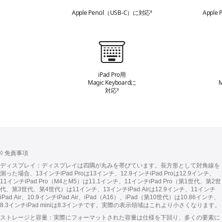
A
Apple Pencil
（USB-C）に
対応
免責事項を参照
Apple P
◊
p
p
l
キ
e
ー
P
ボ
iPad Pro用
e
Magic Keyboardに
M
ー
対応
免責事項を参照
◊
n
ド
c
i
l
◊
免責事項
ディスプレイ：
ディスプレイは四隅が丸みを帯びてい
ます。
長方形として対角線を
測った
場合、13インチiPad Proは13インチ、12.9インチiPad Proは12.9インチ、
11インチiPad Pro（M4とM5）は11.1インチ、11インチiPad Pro（第1世代、第2世
代、第3世代、第4世代）は11インチ、13インチiPad Airは12.9インチ、11インチ
iPad Air、10.9インチiPad Air、iPad（A16）、iPad（第10世代）は10.86インチ、
8.3インチiPad miniは8.3インチ
です。
実際の表示領域はこれより小さくなり
ます。
ストレージと容量：
実際にフォーマットされた容量は仕様を下回り、多くの要素に