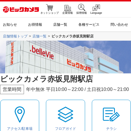
ネットショップ
企業情報
採用情報
Language
お知らせ
お得情報
店舗一覧
各種サービス
問い合わせ
店舗情報トップ
店舗一覧
ビックカメラ赤坂見附駅店
ビックカメラ赤坂見附駅店
営業時間
年中無休 平日10:00～22:00 / 土日祝10:00～21:00
アクセス/駐車場
フロアガイド
チラシ