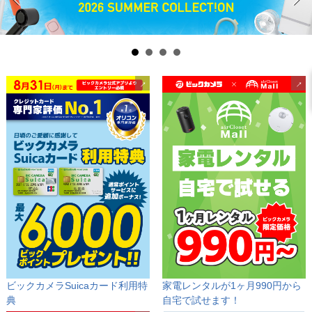
ビックカメラSuicaカード
利用特
家電レンタルが1ヶ月990円から
典
自宅で試せます！