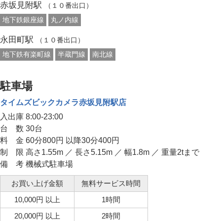
赤坂見附駅
（１０番出口）
地下鉄銀座線
丸ノ内線
永田町駅
（１０番出口）
地下鉄有楽町線
半蔵門線
南北線
駐車場
タイムズビックカメラ赤坂見附駅店
入出庫 8:00-23:00
台 数 30台
料 金 60分800円 以降30分400円
制 限 高さ1.55m ／ 長さ5.15m ／ 幅1.8m ／ 重量2tまで
備 考 機械式駐車場
お買い上げ金額
無料サービス時間
10,000円 以上
1時間
20,000円 以上
2時間