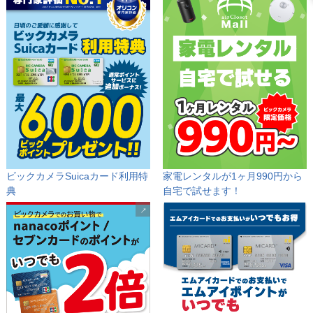
ビックカメラSuicaカード利用特
家電レンタルが1ヶ月990円から
典
自宅で試せます！