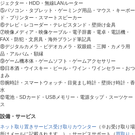
ジェクター・HDD・無線LANルーター
⑤パソコン・タブレット・ゲーミング用品・マウス・キーボー
ド・プリンター・スマートスピーカー
⑥テレビ・レコーダー・テレビスタンド・壁掛け金具
⑦映像メディア・映像ケーブル・電子辞書・電卓・電話機・
FAX・防犯・文房具・海外ブランド筆記具
⑧デジタルカメラ・ビデオカメラ・双眼鏡・三脚・カメラ用
品・アルバム・額縁
⑨ゲーム機本体・ゲームソフト・ゲームアクセサリー
⑩日本酒・ウイスキー・ビール・ワイン・ワインセラー・おつ
まみ
⑪腕時計・スマートウォッチ・目覚まし時計・壁掛け時計・香
水
⑫電池・SDカード・USBメモリー・電源タップ・スーツケー
ス
設備・サービス
ネット取り置きサービス受け取りカウンター
（※お受け取り場
所はメールに記載されます。）・サービスサポート（
買取り・