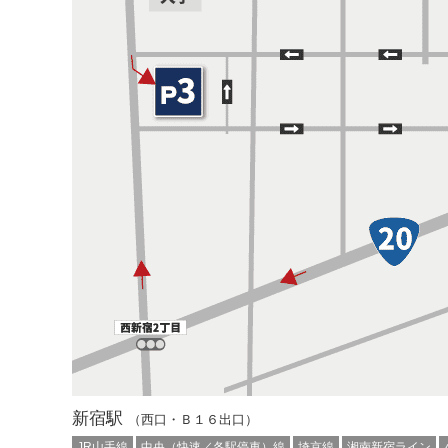
新宿駅
（西口・Ｂ１６出口）
JR山手線
中央（快速／各駅停車）線
埼京線
湘南新宿ライン