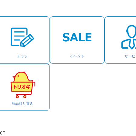
チラシ
イベント
サービ
商品取り置き
6F