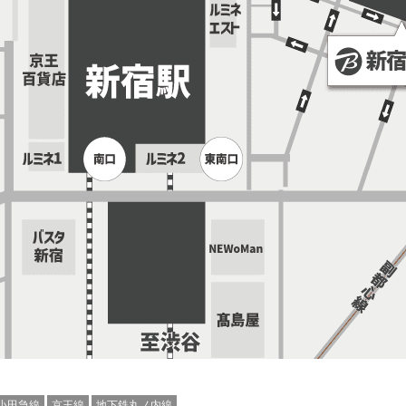
小田急線
京王線
地下鉄丸ノ内線