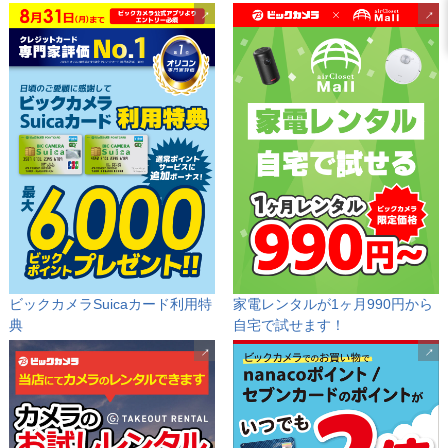
ビックカメラSuicaカード
利用特
家電レンタルが1ヶ月990円から
典
自宅で試せます！