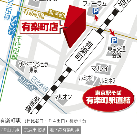
有楽町駅
（日比谷口・Ｄ４出口）徒歩１分
JR山手線
京浜東北線
地下鉄有楽町線