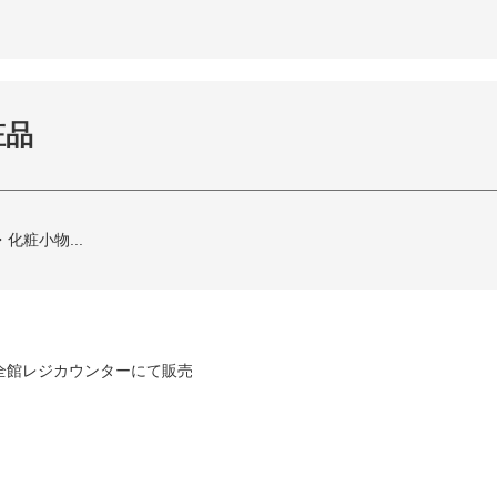
粧品
粧小物...
全館レジカウンターにて販売