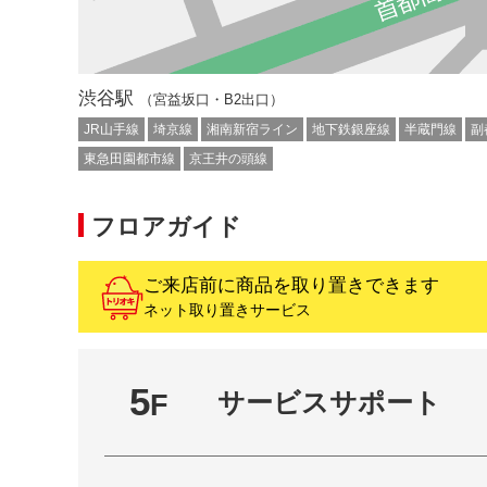
渋谷駅
（宮益坂口・B2出口）
JR山手線
埼京線
湘南新宿ライン
地下鉄銀座線
半蔵門線
副
東急田園都市線
京王井の頭線
フロアガイド
ご来店前に商品を取り置きできます
ネット取り置きサービス
5
サービスサポート
F