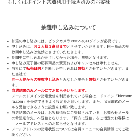
もしくはポイント共通利用手続き済みのお客様
抽選申し込みについて
抽選の申し込みには、ビックカメラ.comへのログインが必要です。
申し込みは、
お１人様３商品まで
とさせていただきます。同一商品の複
数回申し込みは無効とさせていただきます。
期間中に申し込みが完了しなかった場合、無効となります。
申し込み完了後の応募商品の変更およびキャンセルは承れません。
当社にて
転売目的
と判断した申し込みは
無効
とさせていただきます。ま
た当社で
同一人物からの複数申し込み
とみなした場合も
無効
とさせていただきま
す。
当選結果のみメールにてお知らせいたします。
メールのドメイン指定受信を利用されている場合は、ドメイン「biccame
ra.com」を受信できるよう設定をお願いします。また、html形式のメー
ルを受信できるように設定をお願い致します。
当選結果のメールは、お客様情報にご登録されている「お知らせメール
の希望送付先」へ送信となります。「両方に送信」をご指定のお客様は
「メールアドレス」へのお知らせとなります。
メールアドレスの指定状況については会員メニューの会員情報にてご確
認ください。