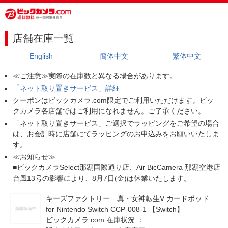
店舗在庫一覧
English
簡体中文
繁体中文
≪ご注意≫実際の在庫数と異なる場合があります。
「ネット取り置きサービス」詳細
クーポンはビックカメラ.com限定でご利用いただけます。ビッ
クカメラ各店舗ではご利用になれません。ご了承ください。
「ネット取り置きサービス」ご選択でラッピングをご希望の場合
は、お会計時に店舗にてラッピングのお申込みをお願いいたしま
す。
≪お知らせ≫
■ビックカメラSelect那覇国際通り店、Air BicCamera 那覇空港店
台風13号の影響により、8月7日(金)は休業いたします。
キーズファクトリー 真・女神転生V カードポッド
for Nintendo Switch CCP-008-1 【Switch】
ビックカメラ.com 在庫状況 ：