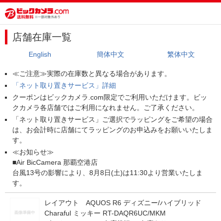
店舗在庫一覧
English
簡体中文
繁体中文
≪ご注意≫実際の在庫数と異なる場合があります。
「ネット取り置きサービス」詳細
クーポンはビックカメラ.com限定でご利用いただけます。ビッ
クカメラ各店舗ではご利用になれません。ご了承ください。
「ネット取り置きサービス」ご選択でラッピングをご希望の場合
は、お会計時に店舗にてラッピングのお申込みをお願いいたしま
す。
≪お知らせ≫
■Air BicCamera 那覇空港店
台風13号の影響により、8月8日(土)は11:30より営業いたしま
す。
レイアウト AQUOS R6 ディズニー/ハイブリッド
Charaful ミッキー RT-DAQR6UC/MKM