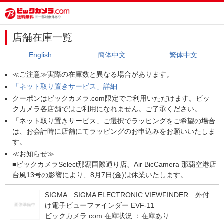
店舗在庫一覧
English
簡体中文
繁体中文
≪ご注意≫実際の在庫数と異なる場合があります。
「ネット取り置きサービス」詳細
クーポンはビックカメラ.com限定でご利用いただけます。ビッ
クカメラ各店舗ではご利用になれません。ご了承ください。
「ネット取り置きサービス」ご選択でラッピングをご希望の場合
は、お会計時に店舗にてラッピングのお申込みをお願いいたしま
す。
≪お知らせ≫
■ビックカメラSelect那覇国際通り店、Air BicCamera 那覇空港店
台風13号の影響により、8月7日(金)は休業いたします。
SIGMA SIGMA ELECTRONIC VIEWFINDER 外付
け電子ビューファインダー EVF-11
ビックカメラ.com 在庫状況 ：
在庫あり