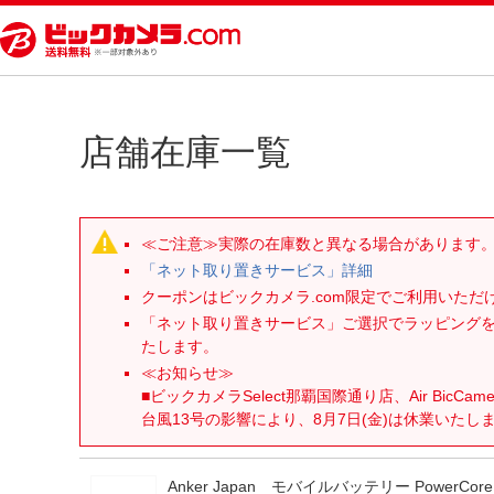
店舗在庫一覧
≪ご注意≫実際の在庫数と異なる場合があります
「ネット取り置きサービス」詳細
クーポンはビックカメラ.com限定でご利用いた
「ネット取り置きサービス」ご選択でラッピング
たします。
≪お知らせ≫
■ビックカメラSelect那覇国際通り店、Air BicCam
台風13号の影響により、8月7日(金)は休業いたし
Anker Japan モバイルバッテリー PowerCore 