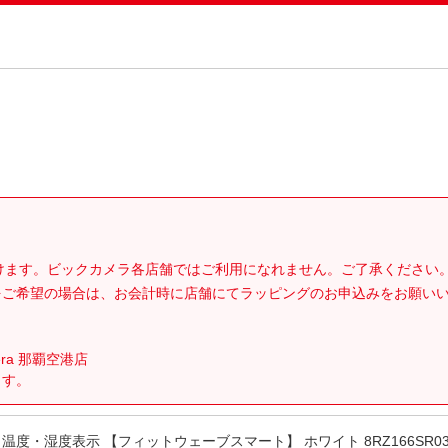
。
だけます。ビックカメラ各店舗ではご利用になれません。ご了承ください
をご希望の場合は、お会計時に店舗にてラッピングのお申込みをお願い
era 那覇空港店
ます。
 温度・湿度表示 【フィットウェーブスマート】 ホワイト 8RZ166SR03