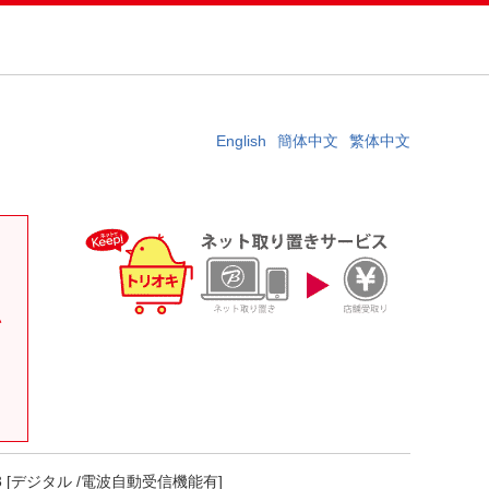
English
簡体中文
繁体中文
。
い
 [デジタル /電波自動受信機能有]