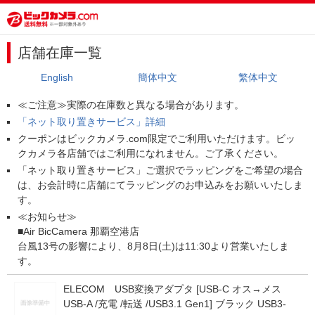
店舗在庫一覧
English
簡体中文
繁体中文
≪ご注意≫実際の在庫数と異なる場合があります。
「ネット取り置きサービス」詳細
クーポンはビックカメラ.com限定でご利用いただけます。ビッ
クカメラ各店舗ではご利用になれません。ご了承ください。
「ネット取り置きサービス」ご選択でラッピングをご希望の場合
は、お会計時に店舗にてラッピングのお申込みをお願いいたしま
す。
≪お知らせ≫
■Air BicCamera 那覇空港店
台風13号の影響により、8月8日(土)は11:30より営業いたしま
す。
ELECOM USB変換アダプタ [USB-C オス→メス
USB-A /充電 /転送 /USB3.1 Gen1] ブラック USB3-