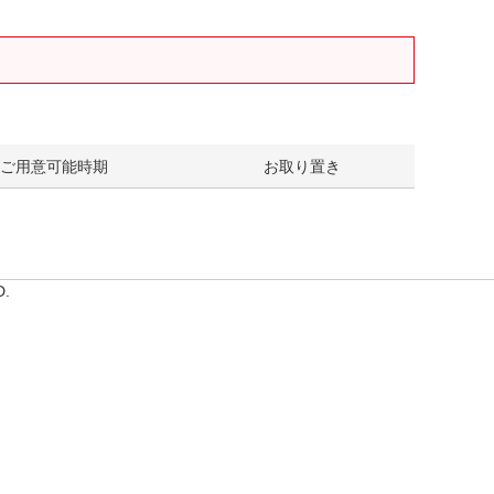
ご用意可能時期
お取り置き
D.