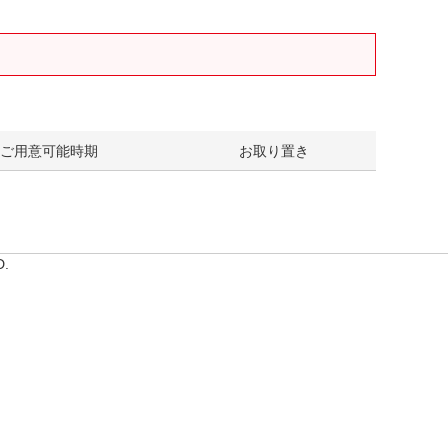
ご用意可能時期
お取り置き
D.