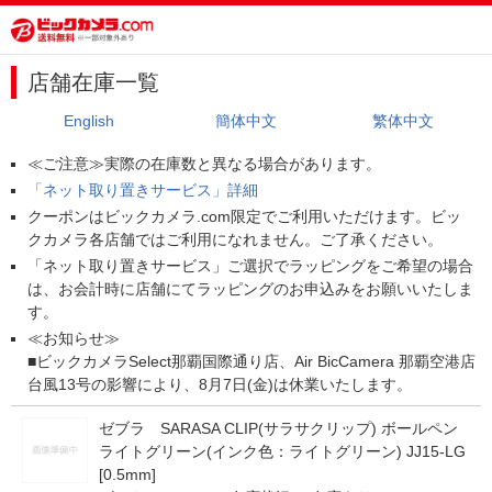
店舗在庫一覧
English
簡体中文
繁体中文
≪ご注意≫実際の在庫数と異なる場合があります。
「ネット取り置きサービス」詳細
クーポンはビックカメラ.com限定でご利用いただけます。ビッ
クカメラ各店舗ではご利用になれません。ご了承ください。
「ネット取り置きサービス」ご選択でラッピングをご希望の場合
は、お会計時に店舗にてラッピングのお申込みをお願いいたしま
す。
≪お知らせ≫
■ビックカメラSelect那覇国際通り店、Air BicCamera 那覇空港店
台風13号の影響により、8月7日(金)は休業いたします。
ゼブラ SARASA CLIP(サラサクリップ) ボールペン
ライトグリーン(インク色：ライトグリーン) JJ15-LG
[0.5mm]