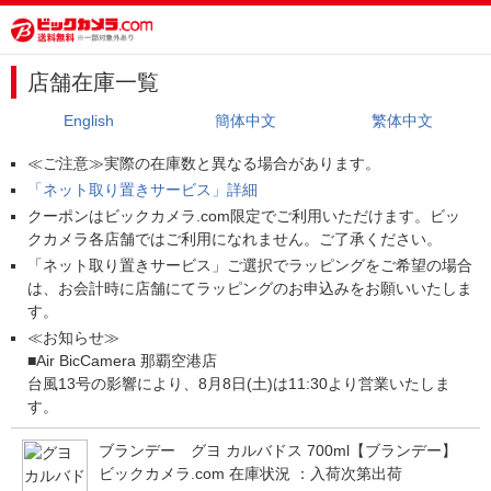
店舗在庫一覧
English
簡体中文
繁体中文
≪ご注意≫実際の在庫数と異なる場合があります。
「ネット取り置きサービス」詳細
クーポンはビックカメラ.com限定でご利用いただけます。ビッ
クカメラ各店舗ではご利用になれません。ご了承ください。
「ネット取り置きサービス」ご選択でラッピングをご希望の場合
は、お会計時に店舗にてラッピングのお申込みをお願いいたしま
す。
≪お知らせ≫
■Air BicCamera 那覇空港店
台風13号の影響により、8月8日(土)は11:30より営業いたしま
す。
ブランデー グヨ カルバドス 700ml【ブランデー】
ビックカメラ.com 在庫状況 ：
入荷次第出荷