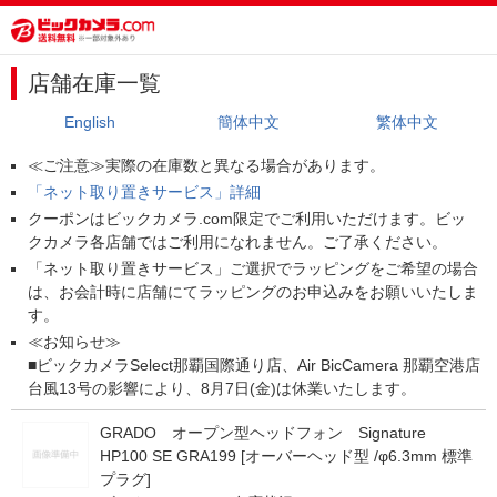
店舗在庫一覧
English
簡体中文
繁体中文
≪ご注意≫実際の在庫数と異なる場合があります。
「ネット取り置きサービス」詳細
クーポンはビックカメラ.com限定でご利用いただけます。ビッ
クカメラ各店舗ではご利用になれません。ご了承ください。
「ネット取り置きサービス」ご選択でラッピングをご希望の場合
は、お会計時に店舗にてラッピングのお申込みをお願いいたしま
す。
≪お知らせ≫
■ビックカメラSelect那覇国際通り店、Air BicCamera 那覇空港店
台風13号の影響により、8月7日(金)は休業いたします。
GRADO オープン型ヘッドフォン Signature
HP100 SE GRA199 [オーバーヘッド型 /φ6.3mm 標準
プラグ]