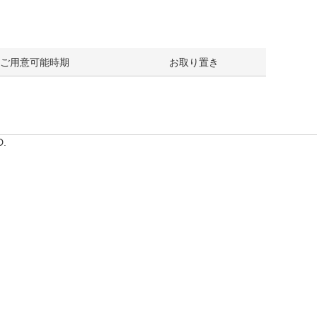
ご用意可能時期
お取り置き
D.