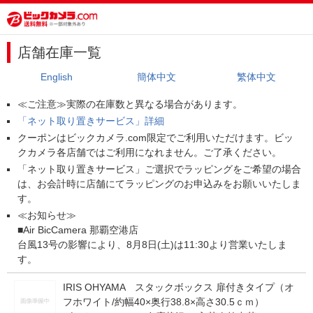
店舗在庫一覧
English
簡体中文
繁体中文
≪ご注意≫実際の在庫数と異なる場合があります。
「ネット取り置きサービス」詳細
クーポンはビックカメラ.com限定でご利用いただけます。ビッ
クカメラ各店舗ではご利用になれません。ご了承ください。
「ネット取り置きサービス」ご選択でラッピングをご希望の場合
は、お会計時に店舗にてラッピングのお申込みをお願いいたしま
す。
≪お知らせ≫
■Air BicCamera 那覇空港店
台風13号の影響により、8月8日(土)は11:30より営業いたしま
す。
IRIS OHYAMA スタックボックス 扉付きタイプ（オ
フホワイト/約幅40×奥行38.8×高さ30.5ｃｍ）