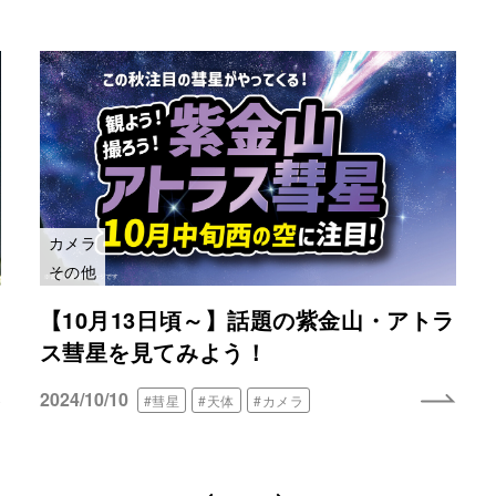
カメラ
その他
【10月13日頃～】話題の紫金山・アトラ
ス彗星を見てみよう！
2024/10/10
#彗星
#天体
#カメラ