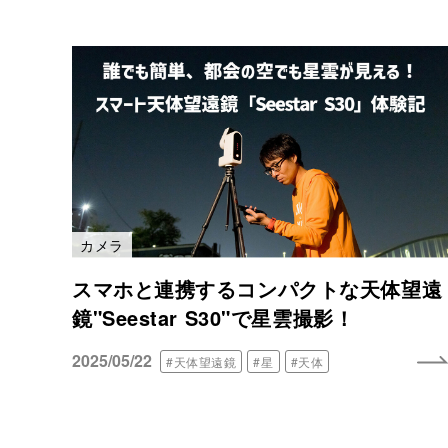
カメラ
スマホと連携するコンパクトな天体望遠
鏡"Seestar S30"で星雲撮影！
2025/05/22
#天体望遠鏡
#星
#天体