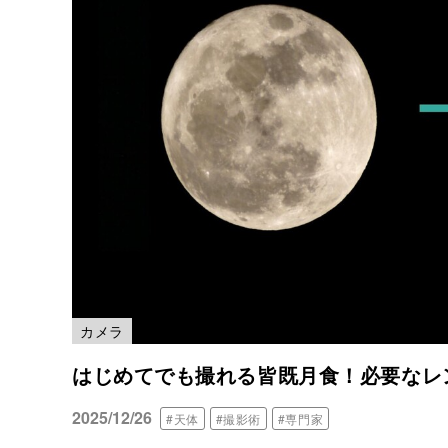
カメラ
はじめてでも撮れる皆既月食！必要なレ
2025/12/26
#天体
#撮影術
#専門家