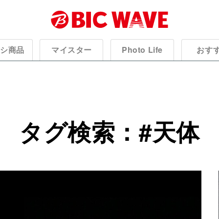
オシ商品
マイスター
Photo Life
おす
タグ検索：#
天体