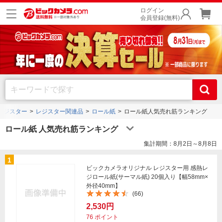
ログイン
会員登録(無料)
レジスター
レジスター関連品
ロール紙
ロール紙人気売れ筋ランキング
ロール紙 人気売れ筋ランキング
集計期間：8月2日～8月8日
1
ビックカメラオリジナル レジスター用 感熱レ
ジロール紙(サーマル紙) 20個入り【幅58mm×
外径40mm】
(66)
2,530円
76
ポイント