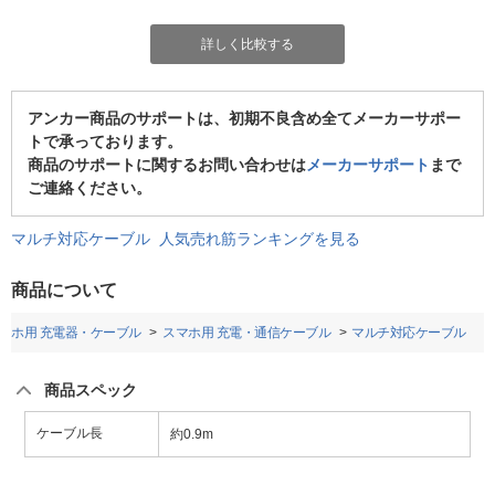
詳しく比較する
アンカー商品のサポートは、初期不良含め全てメーカーサポー
トで承っております。
商品のサポートに関するお問い合わせは
メーカーサポート
まで
ご連絡ください。
マルチ対応ケーブル 人気売れ筋ランキングを見る
商品について
マホ用 充電器・ケーブル
スマホ用 充電・通信ケーブル
マルチ対応ケーブル
商品スペック
ケーブル長
約0.9m