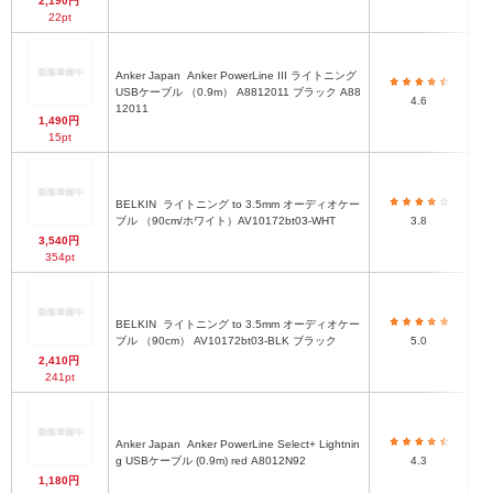
2,190円
22pt
Anker Japan
Anker PowerLine III ライトニング
USBケーブル （0.9m） A8812011 ブラック A88
4.6
12011
1,490円
15pt
BELKIN
ライトニング to 3.5mm オーディオケー
ブル （90cm/ホワイト）AV10172bt03-WHT
3.8
3,540円
354pt
BELKIN
ライトニング to 3.5mm オーディオケー
ブル （90cm） AV10172bt03-BLK ブラック
5.0
2,410円
241pt
Anker Japan
Anker PowerLine Select+ Lightnin
約9
g USBケーブル (0.9m) red A8012N92
4.3
1,180円