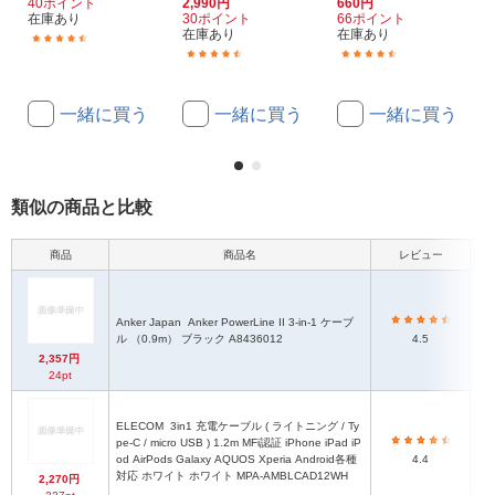
40ポイント
2,990円
660円
在庫あり
30ポイント
66ポイント
在庫あり
在庫あり
(151)
(4)
(70)
一緒に買う
一緒に買う
一緒に買う
類似の商品と比較
商品
商品名
レビュー
Anker Japan
Anker PowerLine II 3-in-1 ケーブ
ル （0.9m） ブラック A8436012
4.5
2,357円
24pt
ELECOM
3in1 充電ケーブル ( ライトニング / Ty
pe-C / micro USB ) 1.2m MFi認証 iPhone iPad iP
od AirPods Galaxy AQUOS Xperia Android各種
4.4
対応 ホワイト ホワイト MPA-AMBLCAD12WH
2,270円