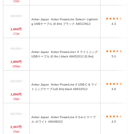
12pt
Anker Japan
Anker PowerLine Select+ Lightnin
約9
g USBケーブル (0.9m) ブラック A8012N12
4.3
1,660円
17pt
Anker Japan
Anker PowerLine+ II ライトニング
USBケーブル (0.9m ) black A8452012 [0.9m]
5.0
1,890円
189pt
Anker Japan
Anker PowerLine II USB-C & ライ
トニングケーブル(0.9m) black A8632012
4.8
1,890円
19pt
Anker Japan
Anker PowerLine II 3-in-1 ケーブ
ル ホワイト A8436022
4.5
2,357円
24pt