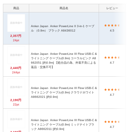
商品
商品名
レビュー
Anker Japan
Anker PowerLine II 3-in-1 ケーブ
ル （0.9m） ブラック A8436012
4.5
2,357円
24pt
Anker Japan
Anker PowerLine III Flow USB-C &
ライトニング ケーブル(0.9m) コーラルピンク A8
662051 [約0.9m] 【処分品の為、外装不良による
4.7
返品・交換不可】
2,440円
244pt
Anker Japan
Anker PowerLine III Flow USB-C &
ライトニング ケーブル(0.9m) クラウドホワイト
4.7
A8662021 [約0.9m]
2,190円
22pt
Anker Japan
Anker PowerLine III Flow USB-C &
ライトニング ケーブル(0.9m) ミッドナイトブラ
4.7
ック A8662011 [約0.9m]