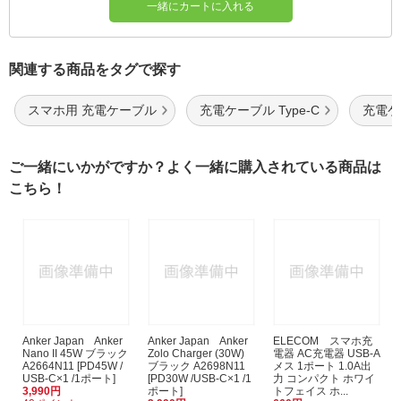
一緒にカートに入れる
関連する商品をタグで探す
スマホ用 充電ケーブル
充電ケーブル Type-C
充電ケ
ご一緒にいかがですか？よく一緒に購入されている商品は
こちら！
Anker Japan Anker
Anker Japan Anker
ELECOM スマホ充
Nano II 45W ブラック
Zolo Charger (30W)
電器 AC充電器 USB-A
A2664N11 [PD45W /
ブラック A2698N11
メス 1ポート 1.0A出
USB-C×1 /1ポート]
[PD30W /USB-C×1 /1
力 コンパクト ホワイ
3,990円
ポート]
トフェイス ホ...