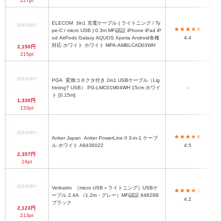
227pt
ELECOM
3in1 充電ケーブル ( ライトニング / Ty
pe-C / micro USB ) 0.3m MFi認証 iPhone iPad iP
od AirPods Galaxy AQUOS Xperia Android各種
4.4
対応 ホワイト ホワイト MPA-AMBLCAD03WH
2,150円
215pt
PGA
変換コネクタ付き 2in1 USBケーブル（Lig
htning? USB） PG-LMC01M04WH 15cm ホワイ
-
ト [0.15m]
1,330円
133pt
Anker Japan
Anker PowerLine II 3-in-1 ケーブ
ル ホワイト A8436022
4.5
2,357円
24pt
Verbatim
［micro USB＋ライトニング］USBケ
ーブル 2.4A （1.2m・グレー）MFi認証 64828B
4.2
ブラック
2,123円
213pt