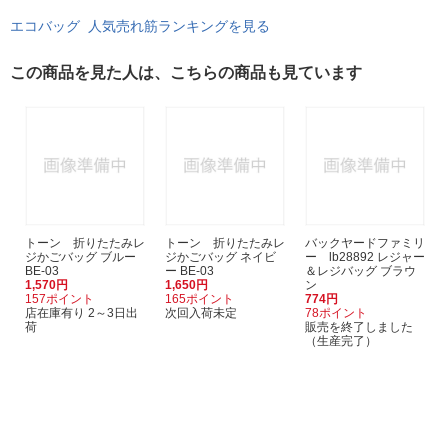
エコバッグ 人気売れ筋ランキングを見る
この商品を見た人は、こちらの商品も見ています
トーン 折りたたみレ
トーン 折りたたみレ
バックヤードファミリ
ジかごバッグ ブルー
ジかごバッグ ネイビ
ー lb28892 レジャー
BE-03
ー BE-03
＆レジバッグ ブラウ
1,570円
1,650円
ン
157ポイント
165ポイント
774円
店在庫有り 2～3日出
次回入荷未定
78ポイント
荷
販売を終了しました
（生産完了）