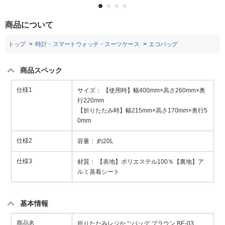
商品について
トップ
時計・スマートウォッチ・スーツケース
エコバッグ
商品スペック
仕様1
サイズ： 【使用時】幅400mm×高さ260mm×奥
行220mm
【折りたたみ時】幅215mm×高さ170mm×奥行5
0mm
仕様2
容量： 約20L
仕様3
材質： 【表地】ポリエステル100％【裏地】ア
ルミ蒸着シート
基本情報
商品名
折りたたみレジかごバッグ ブラウン BE-03