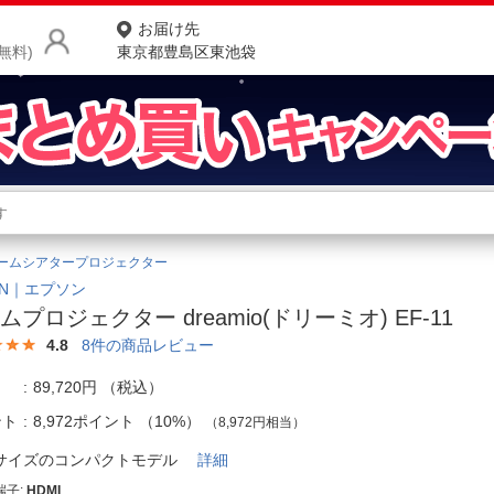
お届け先
無料)
東京都豊島区東池袋
商品をさがす
ランキングからさがす
ネ
ームシアタープロジェクター
カテゴリ一覧からさがす
ポ
ON｜エプソン
ムプロジェクター dreamio(ドリーミオ) EF-11
店
4.8
8
件の商品レビュー
お
89,720円
（税込）
お客様サポート
ント
8,972ポイント
（
10%
）
（8,972円相当）
サイズのコンパクトモデル
詳細
ご利用ガイド
端子
:
HDMI