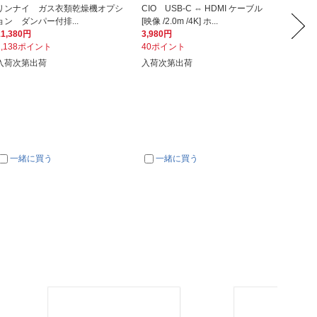
リンナイ ガス衣類乾燥機オプシ
CIO USB-C ⇔ HDMI ケーブル
ラトック
ョン ダンパー付排...
[映像 /2.0m /4K] ホ...
ーブル R
11,380円
3,980円
9,980
1,138ポイント
40ポイント
998ポ
入荷次第出荷
入荷次第出荷
次回入
一緒に買う
一緒に買う
一