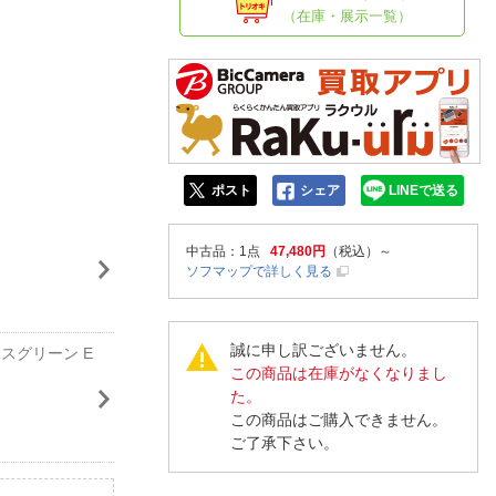
人窓口
（在庫・展示一覧）
R情報
nglish / 中文
ポスト
シェア
LINEで送る
中古品
：1点
47,480円
（税込）～
ソフマップで詳しく見る
誠に申し訳ございません。
イスグリーン E
この商品は在庫がなくなりまし
た。
この商品はご購入できません。
ご了承下さい。