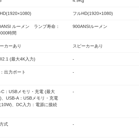
5
4.9Kg
D(1920×1080)
フルHD(1920×1080)
00ANSI ルーメン ランプ寿命：
900ANSIルーメン
0000時間
ーカーあり
スピーカーあり
I2.1 (最大4K入力)
-
X：出力ポート
-
B-C：USBメモリ・充電 (最大
-
W)、USB-A：USBメモリ・充電
大10W)、DC入力：電源に接続
P方式
-