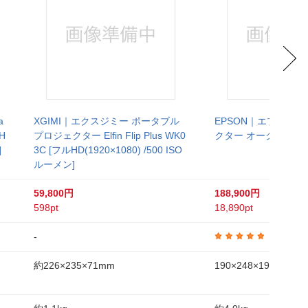
a
XGIMI｜エクスジミー ポータブル
EPSON｜エプソン 
ルH
プロジェクター Elfin Flip Plus WK0
クター オーク EF-72
]
3C [フルHD(1920×1080) /500 ISO
ルーメン]
59,800円
188,900円
598pt
18,890pt
-
5.0
約226×235×71mm
190×248×190