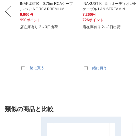
basic+
INAKUSTIK 0.75m RCAケーブ
INAKUSTIK 5m オーディオLA
ル ペア NF RCA PREMIUM...
ケーブル LAN STREAMIN...
9,900円
7,260円
990ポイント
726ポイント
店在庫有り 2～3日出荷
店在庫有り 2～3日出荷
一緒に買う
一緒に買う
類似の商品と比較