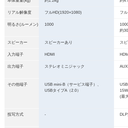
本体重量(kg)
約1.2kg
約4.
リアル解像度
フルHD(1920×1080)
フルH
明るさ(ルーメン)
1000
10
約3
スピーカー
スピーカーあり
スピ
入力端子
HDMI
HDM
出力端子
ステレオミニジャック
AU
その他端子
USB mini-B（サービス端子）、
US
USBタイプA（2.0）
15
(最
投写方式
-
DL