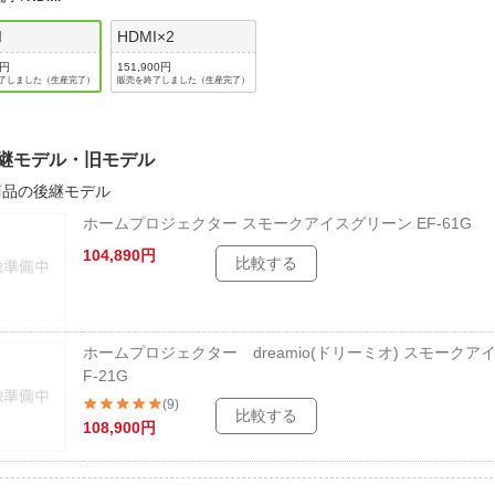
法
よくある質問・お問合せ
I
HDMI×2
I
ご利用規約
0円
151,900円
了しました（生産完了）
販売を終了しました（生産完了）
継モデル・旧モデル
E
商品の後継モデル
ホームプロジェクター スモークアイスグリーン EF-61G
104,890円
比較する
ホームプロジェクター dreamio(ドリーミオ) スモークア
F-21G
(9)
比較する
108,900円