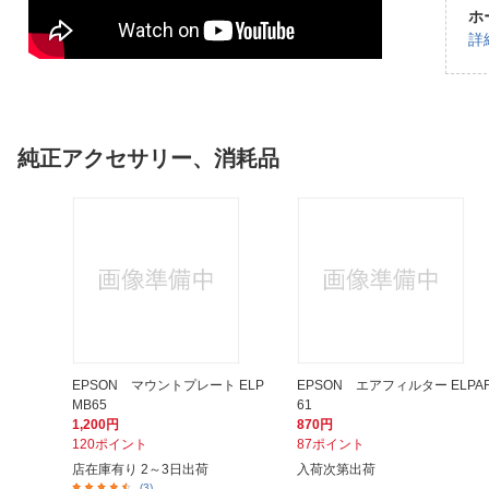
ホ
詳
純正アクセサリー、消耗品
EPSON マウントプレート ELP
EPSON エアフィルター ELPA
MB65
61
1,200円
870円
120ポイント
87ポイント
店在庫有り 2～3日出荷
入荷次第出荷
(3)