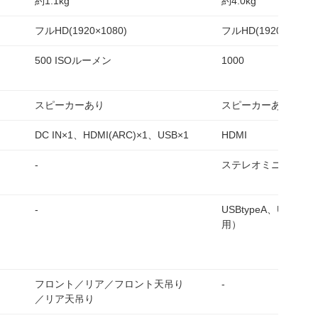
約1.1kg
約4.0kg
フルHD(1920×1080)
フルHD(1920×1080)
500 ISOルーメン
1000
スピーカーあり
スピーカーあり
DC IN×1、HDMI(ARC)×1、USB×1
HDMI
-
ステレオミニジャッ
-
USBtypeA、USBty
用）
フロント／リア／フロント天吊り
-
／リア天吊り