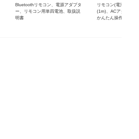
Bluetoothリモコン、電源アダプタ
リモコン(電池付)、
ー、リモコン用単四電池、取扱説
(1m)、ACアダプタ
明書
かんたん操作ガイド