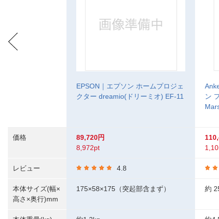
EPSON｜エプソン ホームプロジェ
An
クター dreamio(ドリーミオ) EF-11
ン 
Mar
価格
89,720円
110
8,972pt
1,10
レビュー
4.8
本体サイズ(幅×
175×58×175（突起部含まず）
約 25
高さ×奥行)mm