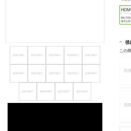
ほしいもの
HDM
お知らせ
89,72
販売を終
後
この