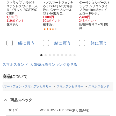
ストラップ カラビナ
ト／スマートフォン対
ダー付ショルダースト
ステンレスワイヤー入
応 [USB-C] AC充電器
ラップ シリコンタイ
り ブラック RCSTWC
Type-Cケーブル一体
プ Premium Style イ
03BK
型 2.4A出力 2...
エロー PG-S...
1,190円
1,008円
2,480円
119ポイント
101ポイント
248ポイント
在庫あり
在庫あり
店在庫有り 2～3日出
荷
(6)
一緒に買う
一緒に買う
一緒に買う
スマホスタンド 人気売れ筋ランキングを見る
商品について
スマートフォン・スマホアクセサリー
スマホアクセサリー
スマホスタンド
商品スペック
サイズ
W66 × D27 × H110mm(折り畳み時)