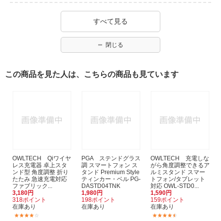
すべて見る
閉じる
この商品を見た人は、こちらの商品も見ています
OWLTECH Qiワイヤ
PGA ステンドグラス
OWLTECH 充電しな
レス充電器 卓上スタ
調 スマートフォン ス
がら角度調整できるア
ンド型 角度調整 折り
タンド Premium Style
ルミスタンド スマー
たたみ 急速充電対応
ティンカー・ベル PG-
トフォン/タブレット
ファブリック...
DASTD04TNK
対応 OWL-STD0...
3,180円
1,980円
1,590円
318ポイント
198ポイント
159ポイント
在庫あり
在庫あり
在庫あり
(13)
(79)