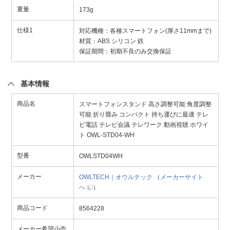
重量
173g
仕様1
対応機種：各種スマートフォン(厚さ11mmまで)
材質：ABS シリコン 鉄
保証期間：初期不良のみ交換保証
基本情報
商品名
スマートフォンスタンド 高さ調整可能 角度調整
可能 折り畳み コンパクト 持ち運びに最適 テレ
ビ電話 テレビ会議 テレワーク 動画視聴 ホワイ
ト OWL-STD04-WH
型番
OWLSTD04WH
メーカー
OWLTECH｜オウルテック
（
メーカーサイト
へ
）
商品コード
8564228
メーカー希望小売