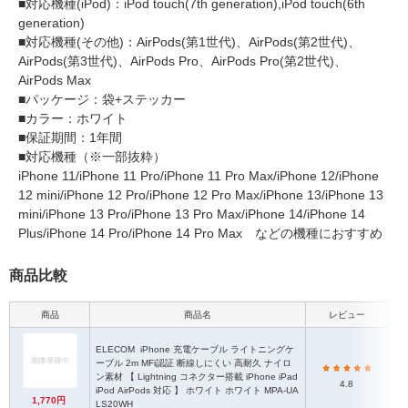
■対応機種(iPod)：iPod touch(7th generation),iPod touch(6th
generation)
■対応機種(その他)：AirPods(第1世代)、AirPods(第2世代)、
AirPods(第3世代)、AirPods Pro、AirPods Pro(第2世代)、
AirPods Max
■パッケージ：袋+ステッカー
■カラー：ホワイト
■保証期間：1年間
■対応機種（※一部抜粋）
iPhone 11/iPhone 11 Pro/iPhone 11 Pro Max/iPhone 12/iPhone
12 mini/iPhone 12 Pro/iPhone 12 Pro Max/iPhone 13/iPhone 13
mini/iPhone 13 Pro/iPhone 13 Pro Max/iPhone 14/iPhone 14
Plus/iPhone 14 Pro/iPhone 14 Pro Max などの機種におすすめ
商品比較
商品
商品名
レビュー
ELECOM
iPhone 充電ケーブル ライトニングケ
ーブル 2m MFi認証 断線しにくい 高耐久 ナイロ
ン素材 【 Lightning コネクター搭載 iPhone iPad
4.8
iPod AirPods 対応 】 ホワイト ホワイト MPA-UA
1,770円
LS20WH