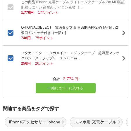
iPhone 充電ケーブル ライトニングケーブル 2m MFi認証
断線しにくい 高耐久 ナイロン素材 【 ...
1,770円
177ポイント
ORIGINALSELECT 電源タップ 白 HSBK-APK2-W [直挿し /2
個口 /スイッチ付き（一括）]
748円
75ポイント
ユタカメイク ユタカメイク マジックテープ 超薄型マジッ
クバンドストラップＳ １５０ｍｍ...
256円
26ポイント
2,774
合計
円
一緒にカートに入れる
関連する商品をタグで探す
iPhoneアクセサリー iphone
スマホ用 充電ケーブル