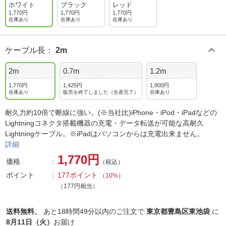
ホワイト
ブラック
レッド
1,770円
1,770円
1,770円
在庫あり
在庫あり
在庫あり
ケーブル長
：
2m
2m
0.7m
1.2m
1,770円
1,425円
1,900円
在庫あり
販売を終了しました（生産完了）
在庫あり
耐久力約10倍で断線に強い。(※当社比)iPhone・iPod・iPadなどの
Lightningコネクタ搭載機器の充電・データ転送が可能な高耐久
Lightningケーブル。※iPadはパソコンからは充電出来ません。
詳細
1,770円
価格
（税込）
ポイント
177ポイント
（
10%
）
（177円相当）
送料無料、
あと
18時間49分以内
のご注文で
東京都豊島区東池袋
に
8月11日（火）
お届け