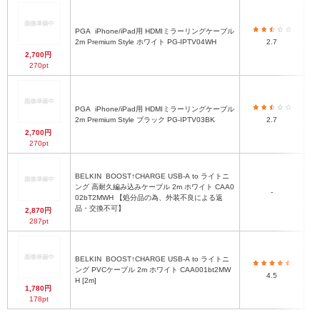
PGA
iPhone/iPad用 HDMIミラーリングケーブル
2m Premium Style ホワイト PG-IPTV04WH
2.7
2,700円
270pt
PGA
iPhone/iPad用 HDMIミラーリングケーブル
2m Premium Style ブラック PG-IPTV03BK
2.7
2,700円
270pt
BELKIN
BOOST↑CHARGE USB-A to ライトニ
ング 高耐久編み込みケーブル 2m ホワイト CAA0
-
02bT2MWH 【処分品の為、外装不良による返
品・交換不可】
2,870円
287pt
BELKIN
BOOST↑CHARGE USB-A to ライトニ
ング PVCケーブル 2m ホワイト CAA001bt2MW
4.5
H [2m]
1,780円
178pt