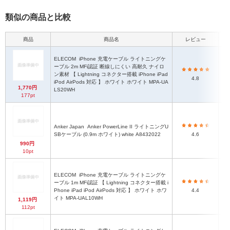
類似の商品と比較
商品
商品名
レビュー
ELECOM
iPhone 充電ケーブル ライトニングケ
ーブル 2m MFi認証 断線しにくい 高耐久 ナイロ
ン素材 【 Lightning コネクター搭載 iPhone iPad
4.8
iPod AirPods 対応 】 ホワイト ホワイト MPA-UA
1,770円
LS20WH
177pt
Anker Japan
Anker PowerLine II ライトニングU
SBケーブル (0.9m ホワイト) white A8432022
4.6
990円
10pt
ELECOM
iPhone 充電ケーブル ライトニングケ
ーブル 1m MFi認証 【 Lightning コネクター搭載 i
Phone iPad iPod AirPods 対応 】 ホワイト ホワ
4.4
イト MPA-UAL10WH
1,119円
112pt