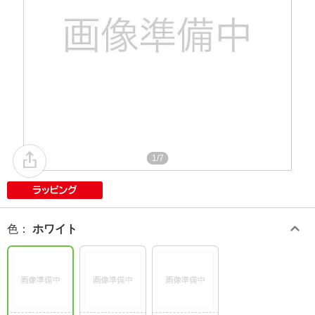
1/7
色
：
ホワイト