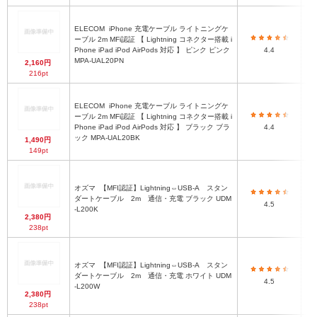
ELECOM
iPhone 充電ケーブル ライトニングケ
ーブル 2m MFi認証 【 Lightning コネクター搭載 i
Phone iPad iPod AirPods 対応 】 ピンク ピンク
4.4
MPA-UAL20PN
2,160円
216pt
ELECOM
iPhone 充電ケーブル ライトニングケ
ーブル 2m MFi認証 【 Lightning コネクター搭載 i
Phone iPad iPod AirPods 対応 】 ブラック ブラ
4.4
ック MPA-UAL20BK
1,490円
149pt
オズマ
【MFI認証】Lightning⇔USB-A スタン
約
ダートケーブル 2m 通信・充電 ブラック UDM
4.5
-L200K
2,380円
238pt
オズマ
【MFI認証】Lightning⇔USB-A スタン
約
ダートケーブル 2m 通信・充電 ホワイト UDM
4.5
-L200W
2,380円
238pt