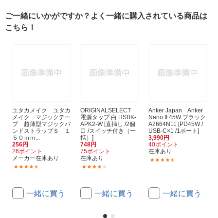
ご一緒にいかがですか？よく一緒に購入されている商品は
こちら！
ユタカメイク ユタカ
ORIGINALSELECT
Anker Japan Anker
メイク マジックテー
電源タップ 白 HSBK-
Nano II 45W ブラック
プ 超薄型マジックバ
APK2-W [直挿し /2個
A2664N11 [PD45W /
ンドストラップＳ １
口 /スイッチ付き（一
USB-C×1 /1ポート]
５０ｍｍ...
括）]
3,990円
256円
748円
40ポイント
26ポイント
75ポイント
在庫あり
メーカー在庫あり
在庫あり
(151)
(6)
(167)
一緒に買う
一緒に買う
一緒に買う