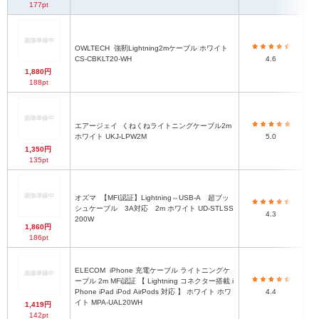
177pt
OWLTECH
強靭Lightning2mケーブル ホワイト
CS-CBKLT20-WH
4.6
1,880円
188pt
エアージェイ
くねくねライトニングケーブル2m
ホワイト UKJ-LPW2M
5.0
1,350円
135pt
オズマ
【MFI認証】Lightning⇔USB-A 超ブッ
約
シュケーブル 3A対応 2m ホワイト UD-STLSS
4.3
200W
1,860円
186pt
ELECOM
iPhone 充電ケーブル ライトニングケ
ーブル 2m MFi認証 【 Lightning コネクター搭載 i
Phone iPad iPod AirPods 対応 】 ホワイト ホワ
4.4
イト MPA-UAL20WH
1,419円
142pt