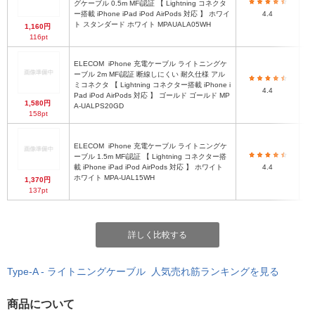
グケーブル 0.5m MFi認証 【 Lightning コネクタ
ー搭載 iPhone iPad iPod AirPods 対応 】 ホワイ
4.4
ト スタンダード ホワイト MPAUALA05WH
1,160円
116pt
ELECOM
iPhone 充電ケーブル ライトニングケ
ーブル 2m MFi認証 断線しにくい 耐久仕様 アル
ミコネクタ 【 Lightning コネクター搭載 iPhone i
4.4
Pad iPod AirPods 対応 】 ゴールド ゴールド MP
1,580円
A-UALPS20GD
158pt
ELECOM
iPhone 充電ケーブル ライトニングケ
ーブル 1.5m MFi認証 【 Lightning コネクター搭
載 iPhone iPad iPod AirPods 対応 】 ホワイト
4.4
ホワイト MPA-UAL15WH
1,370円
137pt
詳しく比較する
Type-A - ライトニングケーブル 人気売れ筋ランキングを見る
商品について