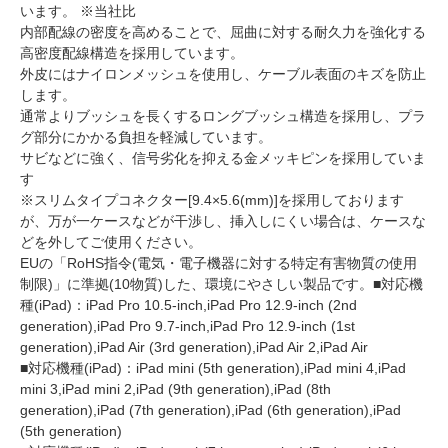
います。 ※当社比
内部配線の密度を高めることで、屈曲に対する耐久力を強化する
高密度配線構造を採用しています。
外皮にはナイロンメッシュを使用し、ケーブル表面のキズを防止
します。
通常よりブッシュを長くするロングブッシュ構造を採用し、プラ
グ部分にかかる負担を軽減しています。
サビなどに強く、信号劣化を抑える金メッキピンを採用していま
す
※スリムタイプコネクター[9.4×5.6(mm)]を採用しております
が、万が一ケースなどが干渉し、挿入しにくい場合は、ケースな
どを外してご使用ください。
EUの「RoHS指令(電気・電子機器に対する特定有害物質の使用
制限)」に準拠(10物質)した、環境にやさしい製品です。■対応機
種(iPad)：iPad Pro 10.5-inch,iPad Pro 12.9-inch (2nd
generation),iPad Pro 9.7-inch,iPad Pro 12.9-inch (1st
generation),iPad Air (3rd generation),iPad Air 2,iPad Air
■対応機種(iPad)：iPad mini (5th generation),iPad mini 4,iPad
mini 3,iPad mini 2,iPad (9th generation),iPad (8th
generation),iPad (7th generation),iPad (6th generation),iPad
(5th generation)