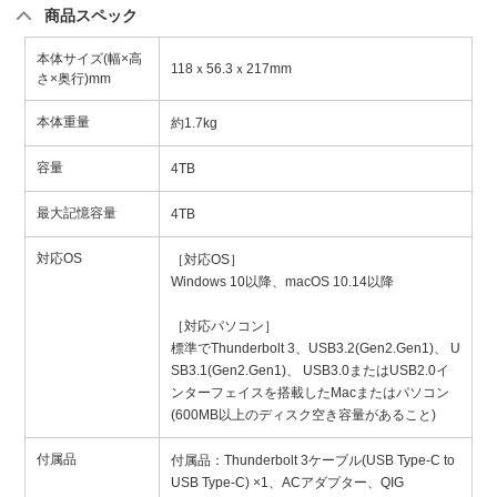
商品スペック
本体サイズ(幅×高
118ｘ56.3ｘ217mm
さ×奥行)mm
本体重量
約1.7kg
容量
4TB
最大記憶容量
4TB
対応OS
［対応OS］
Windows 10以降、macOS 10.14以降
［対応パソコン］
標準でThunderbolt 3、USB3.2(Gen2.Gen1)、 U
SB3.1(Gen2.Gen1)、 USB3.0またはUSB2.0イ
ンターフェイスを搭載したMacまたはパソコン
(600MB以上のディスク空き容量があること)
付属品
付属品：Thunderbolt 3ケーブル(USB Type-C to
USB Type-C) ×1、ACアダプター、QIG