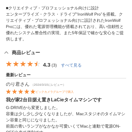
■クリエイティブ・プロフェッショナル向けに設計
エンタープライズ・クラス・ドライブ“IronWolf Pro”を搭載。ク
リエイティブ・プロフェッショナル向けに設計されたIronWolf
Proには、優れた電源管理機能が搭載されており、高い信頼性と
優れたシステム整合性の実現、また5年保証で確かな安心をご提
供します。
商品レビュー
4.3
(
3
)
すべて見る
最新レビュー
のり君
さん
（2024/3/10にレビュー）
ビックカメラグループで購入
我が家2台目据え置きLaCieタイムマシンです
G-DRIVEから変更しました。
容量は少し少し少なくなりましたが、Macスタジオのタイムマシ
ン容量と同じになりました。
前面の青いランプがなかなか可愛いくてMacと連動で電源ON-