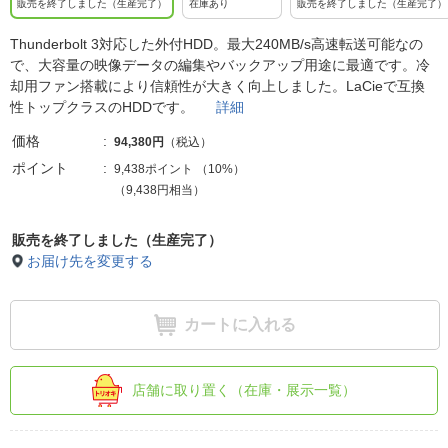
販売を終了しました（生産完了）
在庫あり
販売を終了しました（生産完了）
Thunderbolt 3対応した外付HDD。最大240MB/s高速転送可能なの
で、大容量の映像データの編集やバックアップ用途に最適です。冷
却用ファン搭載により信頼性が大きく向上しました。LaCieで互換
性トップクラスのHDDです。
詳細
価格
94,380円
（税込）
ポイント
9,438ポイント
（
10%
）
（9,438円相当）
販売を終了しました（生産完了）
お届け先を変更する
カートに入れる
店舗に取り置く（在庫・展示一覧）