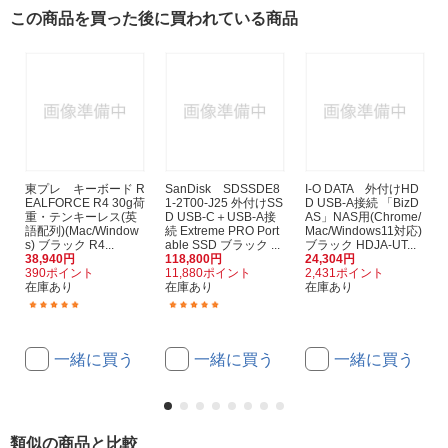
この商品を買った後に買われている商品
東プレ キーボード R
SanDisk SDSSDE8
I-O DATA 外付けHD
EALFORCE R4 30g荷
1-2T00-J25 外付けSS
D USB-A接続 「BizD
重・テンキーレス(英
D USB-C＋USB-A接
AS」NAS用(Chrome/
語配列)(Mac/Window
続 Extreme PRO Port
Mac/Windows11対応)
s) ブラック R4...
able SSD ブラック ...
ブラック HDJA-UT...
38,940円
118,800円
24,304円
390ポイント
11,880ポイント
2,431ポイント
在庫あり
在庫あり
在庫あり
(1)
(36)
一緒に買う
一緒に買う
一緒に買う
類似の商品と比較