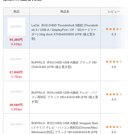
商品
商品名
レビュー
本
LaCie
外付けHDD Thunderbolt 3接続 (Thunderb
olt 3 / USB-A / DisplayPort / CF・SDカードリー
ダー) 1big dock STHS4000800 [4TB /据え置き
4.3
型]
94,380円
9,438pt
BUFFALO
外付けHDD USB-A接続 ブラック HD-
CD4U3-BA [4TB /据え置き型]
4.6
27,800円
2,780pt
BUFFALO
外付けHDD USB-A接続 テレビ・パソ
1
コン両対応 ブラック HD-LE4U3-BB [4TB /据え置
4.4
き型]
28,580円
2,858pt
BUFFALO
外付けHDD USB-A接続 Seagate Basi
cドライブ テレビ・パソコン両対応(Chrome/Mac/
1
Windows11対応) ブラック HD-SGDA4U3-B [4TB
4.6