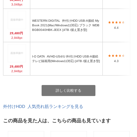
3,048pt
WESTERN DIGITAL
外付けHDD USB-A接続 My
1
Book 2021(Mac/Windows11対応) ブラック WDB
4.4
BGB0040HBK-JEEX [4TB /据え置き型]
29,480円
2,948pt
I-O DATA
AVHD-US4/U 外付けHDD USB-A接続
1
テレビ録画用(Windows11対応) [4TB /据え置き型]
4.3
29,480円
2,948pt
詳しく比較する
外付けHDD 人気売れ筋ランキングを見る
この商品を見た人は、こちらの商品も見ています