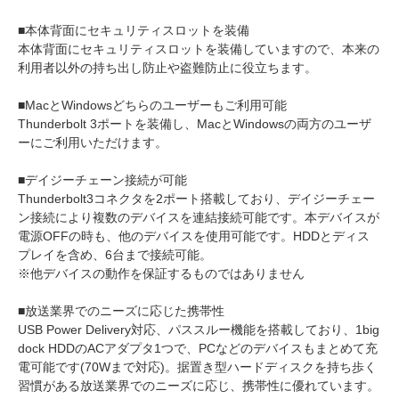
■本体背面にセキュリティスロットを装備
本体背面にセキュリティスロットを装備していますので、本来の
利用者以外の持ち出し防止や盗難防止に役立ちます。
■MacとWindowsどちらのユーザーもご利用可能
Thunderbolt 3ポートを装備し、MacとWindowsの両方のユーザ
ーにご利用いただけます。
■デイジーチェーン接続が可能
Thunderbolt3コネクタを2ポート搭載しており、デイジーチェー
ン接続により複数のデバイスを連結接続可能です。本デバイスが
電源OFFの時も、他のデバイスを使用可能です。HDDとディス
プレイを含め、6台まで接続可能。
※他デバイスの動作を保証するものではありません
■放送業界でのニーズに応じた携帯性
USB Power Delivery対応、パススルー機能を搭載しており、1big
dock HDDのACアダプタ1つで、PCなどのデバイスもまとめて充
電可能です(70Wまで対応)。据置き型ハードディスクを持ち歩く
習慣がある放送業界でのニーズに応じ、携帯性に優れています。