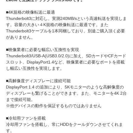
■4K規格の映像転送に最適
Thunderbolt3に対応し、実測240MB/sという高速転送を実現しま
す。容量の大きい４K規格の映像転送に最適です。また
Thunderbolt3ケーブルを1本同梱しており、別途ご購入頂く必要
がありません。
■映像業者に必要な幅広い互換性を実現
Thunderbolt3/USB-A(USB3.0/2.0)に加え、SDカードやCFカード
スロット、DisplayPort1.4など、映像業者に必要なポートを搭載
し幅広い互換性を実現します。
■高解像度ディスプレーに接続可能
DisplayPort 1.4 の追加により、5Kモニターのような高解像度の
ディスプレーも繋げることができます。また、モニターを4K 2台
まで接続可能。
※他デバイスの動作を保証するものではありません
■冷却用ファンを搭載
冷却用ファンを搭載し、常にHDDをクールダウンさせてくれま
す。