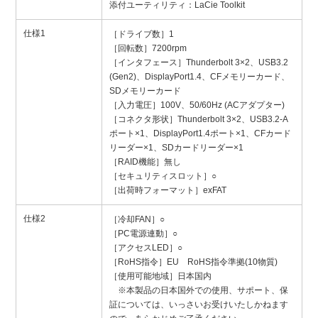
添付ユーティリティ：LaCie Toolkit
仕様1
［ドライブ数］1
［回転数］7200rpm
［インタフェース］Thunderbolt 3×2、USB3.2
(Gen2)、DisplayPort1.4、CFメモリーカード、
SDメモリーカード
［入力電圧］100V、50/60Hz (ACアダプター)
［コネクタ形状］Thunderbolt 3×2、USB3.2-A
ポート×1、DisplayPort1.4ポート×1、CFカード
リーダー×1、SDカードリーダー×1
［RAID機能］無し
［セキュリティスロット］○
［出荷時フォーマット］exFAT
仕様2
［冷却FAN］○
［PC電源連動］○
［アクセスLED］○
［RoHS指令］EU RoHS指令準拠(10物質)
［使用可能地域］日本国内
※本製品の日本国外での使用、サポート、保
証については、いっさいお受けいたしかねます