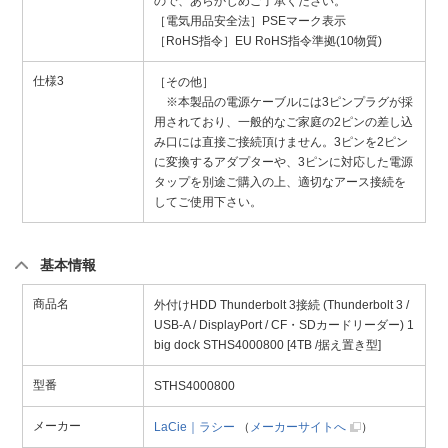
ので、あらかじめご了承ください。
［電気用品安全法］PSEマーク表示
［RoHS指令］EU RoHS指令準拠(10物質)
仕様3
［その他］
※本製品の電源ケーブルには3ピンプラグが採
用されており、一般的なご家庭の2ピンの差し込
み口には直接ご接続頂けません。3ピンを2ピン
に変換するアダプターや、3ピンに対応した電源
タップを別途ご購入の上、適切なアース接続を
してご使用下さい。
基本情報
商品名
外付けHDD Thunderbolt 3接続 (Thunderbolt 3 /
USB-A / DisplayPort / CF・SDカードリーダー) 1
big dock STHS4000800 [4TB /据え置き型]
型番
STHS4000800
メーカー
LaCie｜ラシー
（
メーカーサイトへ
）