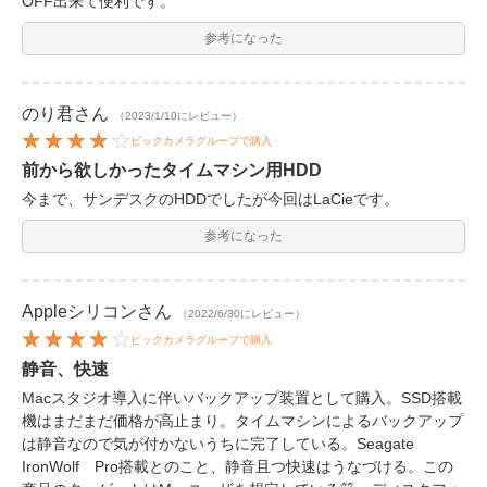
OFF出来て便利です。
参考になった
のり君
さん
（2023/1/10にレビュー）
ビックカメラグループで購入
前から欲しかったタイムマシン用HDD
今まで、サンデスクのHDDでしたが今回はLaCieです。
参考になった
Appleシリコン
さん
（2022/6/30にレビュー）
ビックカメラグループで購入
静音、快速
Macスタジオ導入に伴いバックアップ装置として購入。SSD搭載
機はまだまだ価格が高止まり。タイムマシンによるバックアップ
は静音なので気が付かないうちに完了している。Seagate
IronWolf Pro搭載とのこと、静音且つ快速はうなづける。この