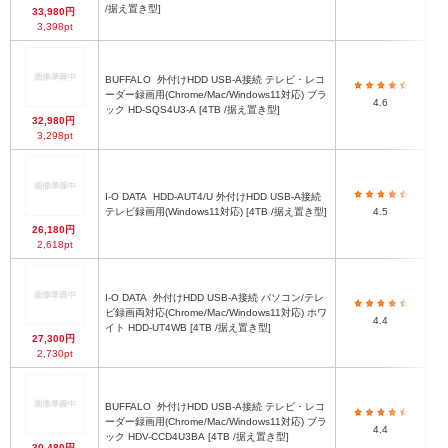
/据え置き型]
33,980円
3,398pt
BUFFALO
外付けHDD USB-A接続 テレビ・レコ
1
ーダー録画用(Chrome/Mac/Windows11対応) ブラ
(
4.6
ック HD-SQS4U3-A [4TB /据え置き型]
32,980円
3,298pt
I-O DATA
HDD-AUT4/U 外付けHDD USB-A接続
1
テレビ録画用(Windows11対応) [4TB /据え置き型]
4.5
ク
26,180円
2,618pt
I-O DATA
外付けHDD USB-A接続 パソコン/テレ
1
ビ録画両対応(Chrome/Mac/Windows11対応) ホワ
4.4
ク
イト HDD-UT4WB [4TB /据え置き型]
27,300円
2,730pt
BUFFALO
外付けHDD USB-A接続 テレビ・レコ
1
ーダー録画用(Chrome/Mac/Windows11対応) ブラ
(
4.4
ック HDV-CCD4U3BA [4TB /据え置き型]
30,480円