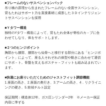
■フレームのないサスペンションバック
吊り橋の原理から生まれたフレームのない全面サスペンション。
背もたれはサポート力を直接素材に成形した３Ｄインテリジェン
トサスペンションを採用
■Ｙタワー構造
独特のYタワ－構造によって、背もたれ全体が脊柱のカ－ブに合
わせてしなり、体をサポ－トします。
■２つのヒンジポイント
胸部から腰部、腰部から仙骨へと移行する部分にある「ヒンジポ
イント」によって、座る人それぞれの体型や動きに合わせて適切
にサポ－ト。骨盤を支えるポスチャ－フィットも組み込まれてい
ます。
■快適にお座りいただくためのジャストフィット調節機能
1.座面の高さ、2.座面の奥行き、3.アームの高さ、4．リクライニ
ングの硬さ、5.前傾チルト設定
保証期間：構造体12年、ガス圧シリンダー2年 ※メーカー保証
内容に準ずる