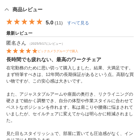
商品レビュー
5.0
(
11
)
すべて見る
最新レビュー
匿名
さん
（2025/5/17にレビュー）
ビックカメラグループで購入
長時間でも疲れない、最高のワークチェア
在宅勤務のために思い切って購入しました。結果、大満足です。
まず特筆すべきは、12年間の長期保証があるという点。高額な買
い物ですが、この安心感は大きいです。
また、アジャスタブルアームや座面の奥行き、リクライニングの
硬さまで細かく調整でき、自分の体型や作業スタイルに合わせて
ベストなポジションを作れます。私は肩こりや腰痛に悩まされて
いましたが、セイルチェアに変えてからは明らかに軽減されまし
た。
見た目もスタイリッシュで、部屋に置いても圧迫感がなく、イン
テリアにも馴染みます。