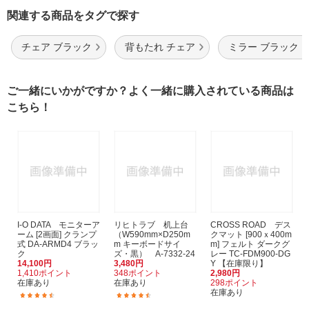
関連する商品をタグで探す
チェア ブラック
背もたれ チェア
ミラー ブラック
ご一緒にいかがですか？よく一緒に購入されている商品は
こちら！
I-O DATA モニターア
リヒトラブ 机上台
CROSS ROAD デス
ーム [2画面] クランプ
（W590mm×D250m
クマット [900ｘ400m
式 DA-ARMD4 ブラッ
m キーボードサイ
m] フェルト ダークグ
ク
ズ・黒） A-7332-24
レー TC-FDM900-DG
14,100円
3,480円
Y 【在庫限り】
1,410ポイント
348ポイント
2,980円
在庫あり
在庫あり
298ポイント
在庫あり
(3)
(55)