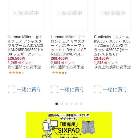
Herman Miller セイ
Herman Miller アー
Contieaks スツール
ルチェア アジャスタ
ロンチェア リマスタ
[W635ｘD635ｘH655
ブルアーム AS1YA23
ード ポスチャーフィ
～725mm] Arc V2 ブ
HAN265BB98631HA
ットＳＬ Bサイズ AE
ラック 426037 [アー
09 フェザーグレー...
R1B23DWALPG1...
ムレストあり]
126,500円
268,400円
12,450円
1,265ポイント
2,684ポイント
1,245ポイント
約３週間で出荷予定
約３週間で出荷予定
９月上旬以降出荷予定
(6)
(6)
一緒に買う
一緒に買う
一緒に買う