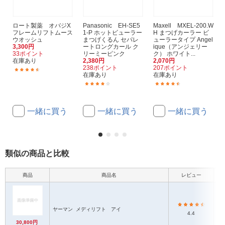
ロート製薬 オバジX
Panasonic EH-SE5
Maxell MXEL-200.W
フレームリフトムース
1-P ホットビューラー
H まつげカーラー ビ
ウオッシュ
まつげくるん セパレ
ューラータイプ Angel
3,300円
ートロングカール ク
ique（アンジェリー
33ポイント
リーミーピンク
ク） ホワイト...
在庫あり
2,380円
2,070円
238ポイント
207ポイント
(5)
在庫あり
在庫あり
(160)
(63)
一緒に買う
一緒に買う
一緒に買う
類似の商品と比較
商品
商品名
レビュー
本
シ
さ
ヤーマン
メディリフト アイ
平
4.4
7
30,800円