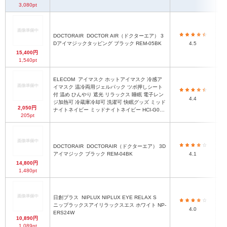
3,080pt
DOCTORAIR
DOCTOR AIR（ドクターエア） 3
Dアイマジックタッピング ブラック REM-05BK
4.5
15,400円
1,540pt
ELECOM
アイマスク ホットアイマスク 冷感ア
イマスク 温冷両用ジェルパック ツボ押しシート
付 温め ひんやり 遮光 リラックス 睡眠 電子レン
4.4
ジ加熱可 冷蔵庫冷却可 洗濯可 快眠グッズ ミッド
2,050円
ナイトネイビー ミッドナイトネイビー HCI-G01N
205pt
V
DOCTORAIR
DOCTORAIR（ドクターエア） 3D
アイマジック ブラック REM-04BK
4.1
14,800円
1,480pt
日創プラス
NIPLUX NIPLUX EYE RELAX S
ニップラックスアイリラックスエス ホワイト NP-
4.0
ERS24W
10,890円
1,089pt