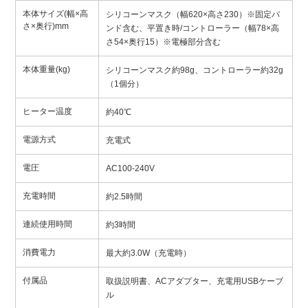
本体サイズ(幅×高
シリコーンマスク（幅620×高さ230）※固定バ
さ×奥行)mm
ンド含む、平置き時/コントローラー（幅78×高
さ54×奥行15）※電極部分含む
本体重量(kg)
シリコーンマスク約98g、コントローラー約32g
（1個分）
ヒーター温度
約40℃
電源方式
充電式
電圧
AC100-240V
充電時間
約2.5時間
連続使用時間
約3時間
消費電力
最大約3.0W（充電時）
付属品
取扱説明書、ACアダプター、充電用USBケーブ
ル