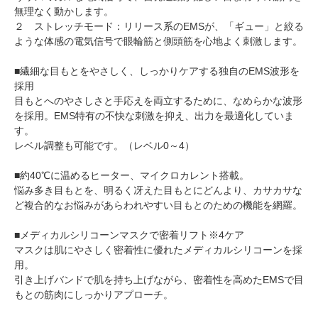
無理なく動かします。
２ ストレッチモード：リリース系のEMSが、「ギュー」と絞る
ような体感の電気信号で眼輪筋と側頭筋を心地よく刺激します。
■繊細な目もとをやさしく、しっかりケアする独自のEMS波形を
採用
目もとへのやさしさと手応えを両立するために、なめらかな波形
を採用。EMS特有の不快な刺激を抑え、出力を最適化していま
す。
レベル調整も可能です。（レベル0～4）
■約40℃に温めるヒーター、マイクロカレント搭載。
悩み多き目もとを、明るく冴えた目もとにどんより、カサカサな
ど複合的なお悩みがあらわれやすい目もとのための機能を網羅。
■メディカルシリコーンマスクで密着リフト※4ケア
マスクは肌にやさしく密着性に優れたメディカルシリコーンを採
用。
引き上げバンドで肌を持ち上げながら、密着性を高めたEMSで目
もとの筋肉にしっかりアプローチ。