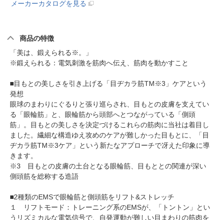
メーカーカタログを見る
商品の特徴
「美は、鍛えられる※。」
※鍛えられる：電気刺激を筋肉へ伝え、筋肉を動かすこと
■目もとの美しさを引き上げる「目ヂカラ筋TM※3」ケアという
発想
眼球のまわりにぐるりと張り巡らされ、目もとの皮膚を支えてい
る「眼輪筋」と、眼輪筋から頭部へとつながっている「側頭
筋」。目もとの美しさを決定づけるこれらの筋肉に当社は着目し
ました。繊細な構造ゆえ攻めのケアが難しかった目もとに、「目
ヂカラ筋TM※3ケア」という新たなアプローチで冴えた印象に導
きます。
※3 目もとの皮膚の土台となる眼輪筋、目もととの関連が深い
側頭筋を総称する造語
■2種類のEMSで眼輪筋と側頭筋をリフト&ストレッチ
１ リフトモード：トレーニング系のEMSが、「トントン」とい
うリズミカルな電気信号で、自発運動が難しい目まわりの筋肉を