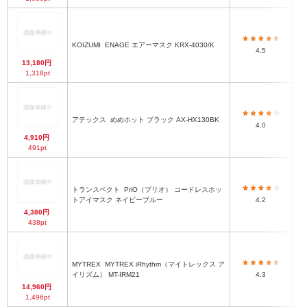
KOIZUMI
ENAGE エアーマスク KRX-4030/K
4.5
13,180円
1,318pt
アテックス
めめホット ブラック AX-HX130BK
(
4.0
4,910円
491pt
トランスペクト
PriO（プリオ） コードレスホッ
トアイマスク ネイビーブルー
4.2
4,380円
438pt
MYTREX
MYTREX iRhythm（マイトレックス ア
イリズム） MT-IRM21
4.3
14,960円
1,496pt