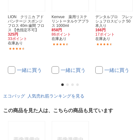
LION クリニカ アド
Kenvue 薬用リステ
デンタルプロ フレッ
バンテージ スポンジ
リントータルケアプラ
シュフロスピック 50
フロス 40m 歯間 フロ
ス 1000ml
本入り
ス 【色指定不可】
858円
166円
325円
86ポイント
17ポイント
33ポイント
在庫あり
在庫あり
在庫あり
(228)
(64)
(332)
一緒に買う
一緒に買う
一緒に買う
エコバッグ 人気売れ筋ランキングを見る
この商品を見た人は、こちらの商品も見ています