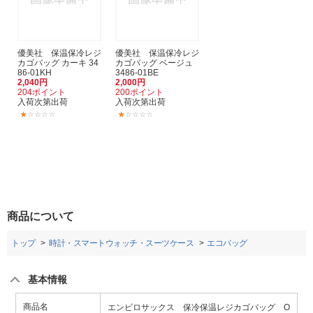
優美社 保温保冷レジ
優美社 保温保冷レジ
カゴバッグ カーキ 34
カゴバッグ ベージュ
86-01KH
3486-01BE
2,040円
2,000円
204ポイント
200ポイント
入荷次第出荷
入荷次第出荷
(1)
(1)
商品について
トップ
時計・スマートウォッチ・スーツケース
エコバッグ
基本情報
商品名
エンビロサックス 保冷保温レジカゴバッグ O