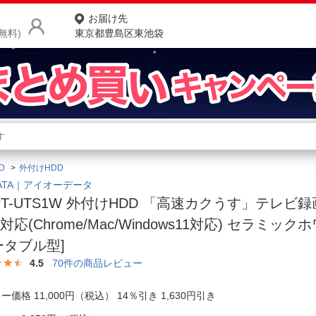
お届け先
無料)
東京都豊島区東池袋
商品をさがす
ランキングからさがす
ネ
D
外付けHDD
カテゴリ一覧からさがす
ポ
 DATA｜アイオーデータ
PT-UTS1W 外付けHDD 「高速カクうす」テレビ
店
対応(Chrome/Mac/Windows11対応) セラミックホ
お
ータブル型]
お客様サポート
4.5
70
件の商品レビュー
ー価格 11,000円（税込） 14％引き 1,630円引き
ご利用ガイド