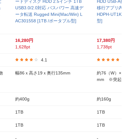
ビ
ードディスク HDD 2.5インチ 1TB
HDD USB-A接続 
」
USB3.0/2.0対応 バスパワー 高速デ
移行アプリ内蔵」(Win
ポ
ータ転送 Rugged Mini(Mac/Win) L
HDPH-UT1KR/S [1
AC301558 [1TB /ポータブル型]
型]
16,280円
17,380円
1,628pt
1,738pt
4.1
5.0
物
幅86ｘ高さ19ｘ奥行135mm
約76（W）×15（H）
mm ※突起部含まず
約400g
約160g
1TB
1TB
1TB
1TB
-
-