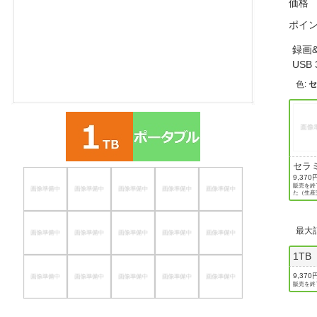
価格
ほしいもの
ポイ
お知らせ
録画
USB
色
:
セラ
ホワ
9,370
販売を終
た（生産
最大
1TB
9,370
販売を終