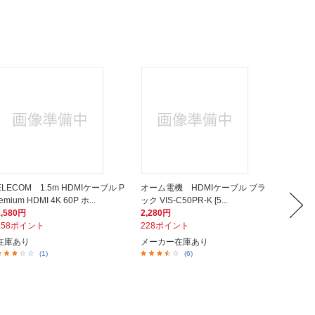
ELECOM 1.5m HDMIケーブル P
オーム電機 HDMIケーブル ブラ
j5 cr
remium HDMI 4K 60P ホ...
ック VIS-C50PR-K [5...
B-A オ
1,580円
2,280円
6,918
158ポイント
228ポイント
692ポ
在庫あり
メーカー在庫あり
在庫あ
(1)
(6)