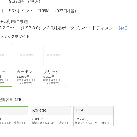
法
9,370円
（税込）
よくある質問・お問合せ
ント
937ポイント
（
10%
）
（937円相当）
I
ご利用規約
&PC利用に最適！
 3.2 Gen 1（USB 3.0）／2.0対応ポータブルハードディスク
詳細
セラミックホワイト
E
ミック
カーボンブ
ブリックブ
イト
ラック
ラウン
円
11,600円
9,310円
了しまし
販売を終了しまし
販売を終了しまし
完了）
た（生産完了）
た（生産完了）
記憶容量
:
1TB
500GB
2TB
円
6,930円
12,920円
了しました（生産完了）
販売を終了しました（生産完了）
販売を終了しました（生産完了）