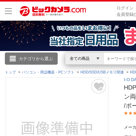
ログイン
会員登録(
こんにちは
カテゴリから選ぶ
全ての商品
ログイン
トップ
パソコン・周辺機器・PCソフト
HDD/SSD/USBメモリ関連
HD
I-O
HD
新規会員登録
ン両
/ポ
会員メニュー
お買いもの履歴
メーカ
閲覧履歴