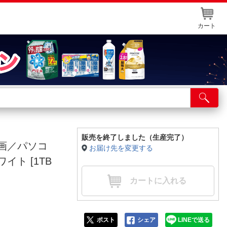
カート
店舗サービス
ット取り置き
イントカードWEB登録
販売を終了しました（生産完了）
録画／パソコ
お届け先を変更する
舗情報・店舗一覧
ワイト [1TB
取り寄せ品入荷状況照会
カートに入れる
ポスト
シェア
LINEで送る