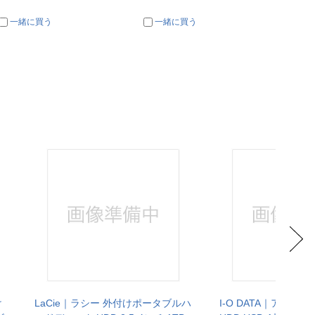
一緒に買う
一緒に買う
一
け
LaCie｜ラシー 外付けポータブルハ
I-O DATA｜アイオ