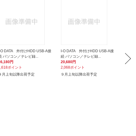
I-O DATA 外付けHDD USB-A接
I-O DATA 外付けHDD USB-A接
I-O D
続 パソコン／テレビ録...
続 パソコン／テレビ録...
続 パソ
26,180円
20,680円
26,18
2,618ポイント
2,068ポイント
2,61
９月上旬以降出荷予定
９月上旬以降出荷予定
９月上