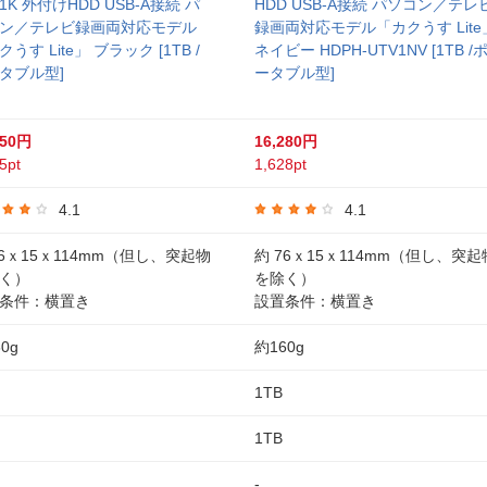
V1K 外付けHDD USB-A接続 パ
HDD USB-A接続 パソコン／テレ
ン／テレビ録画両対応モデル
録画両対応モデル「カクうす Lite
うす Lite」 ブラック [1TB /
ネイビー HDPH-UTV1NV [1TB /
タブル型]
ータブル型]
450円
16,280円
5pt
1,628pt
4.1
4.1
76ｘ15ｘ114mm（但し、突起物
約 76ｘ15ｘ114mm（但し、突起
く）
を除く）
条件：横置き
設置条件：横置き
0g
約160g
1TB
1TB
-