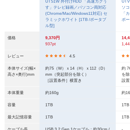
UTS1W 外付けHDD 「高速カクう
UT
す」テレビ録画／パソコン両対応
ソコ
(Chrome/Mac/Windows11対応) セ
「カク
ラミックホワイト [1TB /ポータブ
ポー
ル型]
価格
9,370円
14,
937pt
1,44
レビュー
4.5
本体サイズ(幅×
約75（W）ｘ14（H）ｘ112（D）
約 
高さ×奥行)mm
mm（突起部分を除く）
を除
［設置条件］横置き
設置
本体重量
約160g
約16
容量
1TB
1TB
最大記憶容量
1TB
1TB
ケーブル長
USB 3.2 Gen 1ケーブル：約30cm /
-