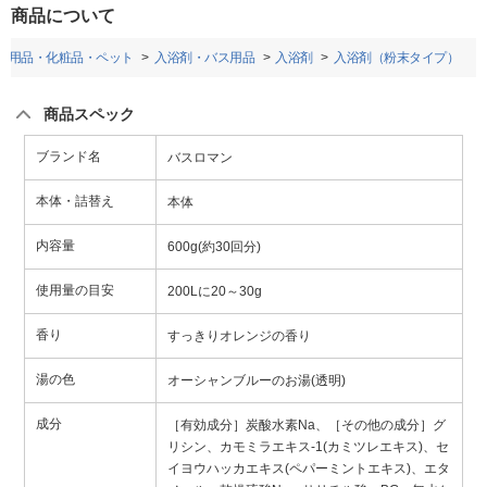
商品について
日用品・化粧品・ペット
入浴剤・バス用品
入浴剤
入浴剤（粉末タイプ）
商品スペック
ブランド名
バスロマン
本体・詰替え
本体
内容量
600g(約30回分)
使用量の目安
200Lに20～30g
香り
すっきりオレンジの香り
湯の色
オーシャンブルーのお湯(透明)
成分
［有効成分］炭酸水素Na、［その他の成分］グ
リシン、カモミラエキス-1(カミツレエキス)、セ
イヨウハッカエキス(ペパーミントエキス)、エタ