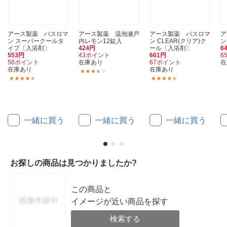
アース製薬 バスロマ
アース製薬 温泡瀬戸
アース製薬 バスロマ
ア
ン スーパークールタ
内レモン12錠入
ン CLEAR(クリア)ク
ン
イプ〔入浴剤〕
424円
ール〔入浴剤〕
6
553円
43ポイント
661円
6
56ポイント
在庫あり
67ポイント
在
在庫あり
在庫あり
(2)
(19)
(7)
一緒に買う
一緒に買う
一緒に買う
お探しの商品は見つかりましたか?
この商品と
イメージが近い商品を探す
検索する