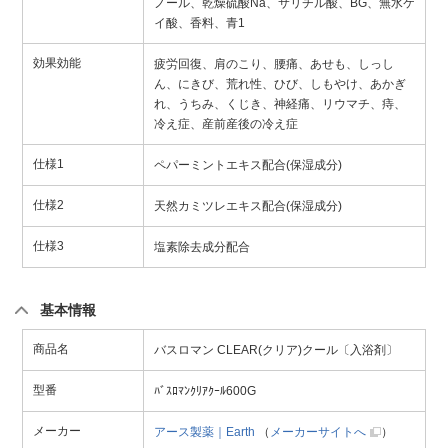
ノール、乾燥硫酸Na、サリチル酸、BG、無水ケ
イ酸、香料、青1
効果効能
疲労回復、肩のこり、腰痛、あせも、しっし
ん、にきび、荒れ性、ひび、しもやけ、あかぎ
れ、うちみ、くじき、神経痛、リウマチ、痔、
冷え症、産前産後の冷え症
仕様1
ペパーミントエキス配合(保湿成分)
仕様2
天然カミツレエキス配合(保湿成分)
仕様3
塩素除去成分配合
基本情報
商品名
バスロマン CLEAR(クリア)クール〔入浴剤〕
型番
ﾊﾞｽﾛﾏﾝｸﾘｱｸｰﾙ600G
メーカー
アース製薬｜Earth
（
メーカーサイトへ
）