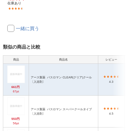
在庫あり
(20)
一緒に買う
類似の商品と比較
商品
商品名
レビュー
アース製薬
バスロマン CLEAR(クリア)クール
〔入浴剤〕
4.3
661円
67pt
アース製薬
バスロマン スーパークールタイプ
〔入浴剤〕
4.5
553円
56pt