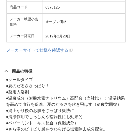
商品コード
6378125
メーカー希望小売
オープン価格
価格
メーカー発売日
2019年2月20日
メーカーサイトで仕様を確認する
商品の特徴
●クールタイプ
●夏のだるささっぱり！
●薬用入浴剤
●温泉成分（炭酸水素ナトリウム）高配合（当社比）： 温浴効果
を高めて血行を促進、夏のだるさを吹き飛ばす（※疲労回復）
●湯上がり後のお肌をさっぱり爽快に
●清浄作用でしっしんや荒れ性にも効果的
●ペパーミントエキス配合（保湿成分）
●さら湯のピリピリ感をやわらげる塩素除去成分配合。