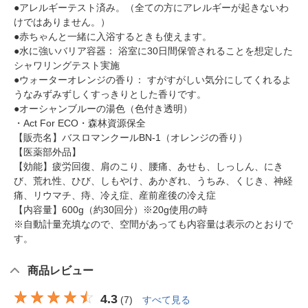
●アレルギーテスト済み。（全ての方にアレルギーが起きないわ
けではありません。）
●赤ちゃんと一緒に入浴するときも使えます。
●水に強いバリア容器： 浴室に30日間保管されることを想定した
シャワリングテスト実施
●ウォーターオレンジの香り： すがすがしい気分にしてくれるよ
うなみずみずしくすっきりとした香りです。
●オーシャンブルーの湯色（色付き透明）
・Act For ECO・森林資源保全
【販売名】バスロマンクールBN-1（オレンジの香り）
【医薬部外品】
【効能】疲労回復、肩のこり、腰痛、あせも、しっしん、にき
び、荒れ性、ひび、しもやけ、あかぎれ、うちみ、くじき、神経
痛、リウマチ、痔、冷え症、産前産後の冷え症
【内容量】600g（約30回分）※20g使用の時
※自動計量充填なので、空間があっても内容量は表示のとおりで
す。
商品レビュー
4.3
(
7
)
すべて見る