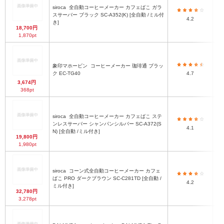
siroca
全自動コーヒーメーカー カフェばこ ガラ
スサーバー ブラック SC-A352(K) [全自動 /ミル付
幅1
4.2
き]
18,700円
1,870pt
象印マホービン
コーヒーメーカー 珈琲通 ブラッ
ク EC-TG40
4.7
3,674円
368pt
siroca
全自動コーヒーメーカー カフェばこ ステ
ンレスサーバー シャンパンシルバー SC-A372(S
幅1
4.1
N) [全自動 /ミル付き]
19,800円
1,980pt
siroca
コーン式全自動コーヒーメーカー カフェ
ばこ PRO ダークブラウン SC-C281TD [全自動 /
4.2
ミル付き]
32,780円
3,278pt
37