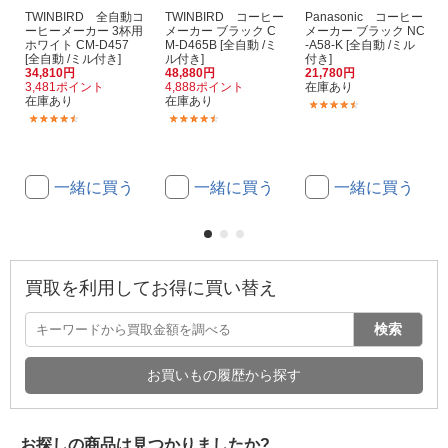
TWINBIRD 全自動コ
TWINBIRD コーヒー
Panasonic コーヒー
ーヒーメーカー 3杯用
メーカー ブラック C
メーカー ブラック NC
ホワイト CM-D457
M-D465B [全自動 /ミ
-A58-K [全自動 /ミル
[全自動 /ミル付き]
ル付き]
付き]
34,810円
48,880円
21,780円
3,481ポイント
4,888ポイント
在庫あり
在庫あり
在庫あり
(39)
(64)
(32)
一緒に買う
一緒に買う
一緒に買う
買取を利用してお得に買い替え
検索
お買いもの履歴から探す
お探しの商品は見つかりましたか?