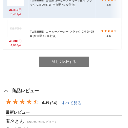
TWINBIRD
全自動コーヒーメーカー 3杯用 ブラ
ック CM-D457B [全自動 /ミル付き]
4.6
34,810円
3,481pt
TWINBIRD
コーヒーメーカー ブラック CM-D465
B [全自動 /ミル付き]
4.6
48,880円
4,888pt
詳しく比較する
商品レビュー
4.6
(
64
)
すべて見る
最新レビュー
匿名
さん
（2026/7/5にレビュー）