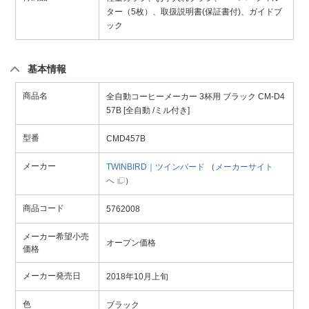
ター（5枚）、取扱説明書(保証書付)、ガイドブ
ック
基本情報
商品名
全自動コーヒーメーカー 3杯用 ブラック CM-D4
57B [全自動 /ミル付き]
型番
CMD457B
メーカー
TWINBIRD｜ツインバード
（
メーカーサイト
へ
）
商品コード
5762008
メーカー希望小売
オープン価格
価格
メーカー発売日
2018年10月上旬
色
ブラック