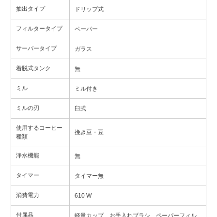
抽出タイプ
ドリップ式
フィルタータイプ
ペーパー
サーバータイプ
ガラス
着脱式タンク
無
ミル
ミル付き
ミルの刃
臼式
使用するコーヒー
挽き豆・豆
種類
浄水機能
無
タイマー
タイマー無
消費電力
610 W
付属品
軽量カップ、お手入れブラシ、ペーパーフィル