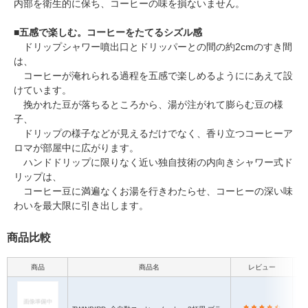
内部を衛生的に保ち、コーヒーの味を損ないません。
■
五感で楽しむ。コーヒーをたてるシズル感
ドリップシャワー噴出口とドリッパーとの間の約2cmのすき間
は、
コーヒーが淹れられる過程を五感で楽しめるようににあえて設
けています。
挽かれた豆が落ちるところから、湯が注がれて膨らむ豆の様
子、
ドリップの様子などが見えるだけでなく、香り立つコーヒーア
ロマが部屋中に広がります。
ハンドドリップに限りなく近い独自技術の内向きシャワー式ド
リップは、
コーヒー豆に満遍なくお湯を行きわたらせ、コーヒーの深い味
わいを最大限に引き出します。
商品比較
商品
商品名
レビュー
本