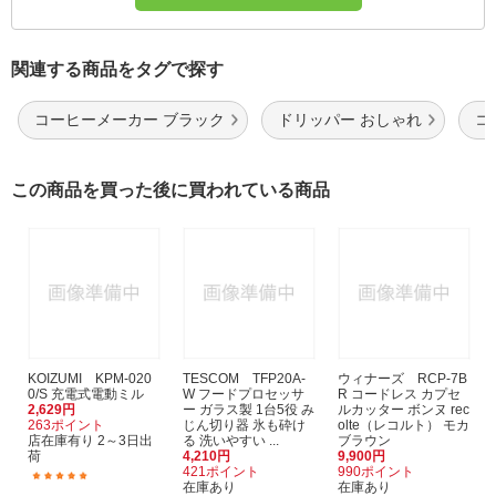
関連する商品をタグで探す
コーヒーメーカー ブラック
ドリッパー おしゃれ
コ
この商品を買った後に買われている商品
KOIZUMI KPM-020
TESCOM TFP20A-
ウィナーズ RCP-7B
0/S 充電式電動ミル
W フードプロセッサ
R コードレス カプセ
2,629円
ー ガラス製 1台5役 み
ルカッター ボンヌ rec
263ポイント
じん切り器 氷も砕け
olte（レコルト） モカ
店在庫有り 2～3日出
る 洗いやすい ...
ブラウン
荷
4,210円
9,900円
421ポイント
990ポイント
(4)
在庫あり
在庫あり