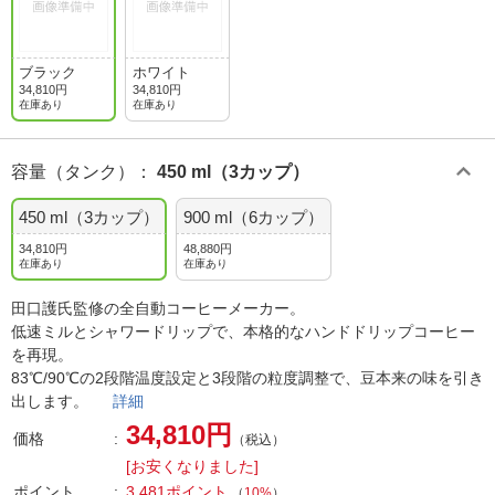
ブラック
ホワイト
34,810円
34,810円
在庫あり
在庫あり
容量（タンク）
：
450 ml（3カップ）
450 ml（3カップ）
900 ml（6カップ）
34,810円
48,880円
在庫あり
在庫あり
田口護氏監修の全自動コーヒーメーカー。
低速ミルとシャワードリップで、本格的なハンドドリップコーヒー
を再現。
83℃/90℃の2段階温度設定と3段階の粒度調整で、豆本来の味を引き
出します。
詳細
34,810円
価格
（税込）
[お安くなりました]
ポイント
3,481ポイント
（
10%
）