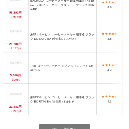
BALMUDA
コーヒーメーカー BALMUDA The Br
ew（バルミューダ ザ・ブリュー） ブラック K06
4.6
37
A-BK
58,292円
2,915pt
象印マホービン
コーヒーメーカー 珈琲通 ブラッ
ク EC-SA40-BA [全自動 /ミル付き]
4.6
21,780円
2,178pt
T-fal
コーヒーメーカー メゾン ワインレッド CM
4905JP
4.4
5,900円
590pt
象印マホービン
コーヒーメーカー 珈琲通 ブラッ
ク EC-RT40-BA [全自動 /ミル付き]
4.3
22,241円
2,225pt