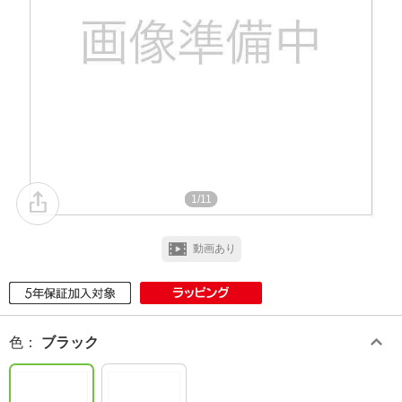
1/11
動画あり
色
：
ブラック