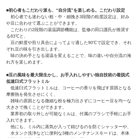
■
初心者もこだわり派も、“自分流”を楽しめる。こだわり設定
初心者でも迷わない粗・中・細挽き3段階の粒度設定は、好み
や豆に合わせて選ぶことができます。
こだわりの2段階の湯温調節機能は、監修の田口護氏が推奨す
る83℃と、
豆の鮮度や煎り具合によってより適した90℃で設定でき、それ
ぞれ豆の味を引き出します。
味の決め手となる湯温を変えることで、味の違いや自分流の淹
れ方を楽しめます。
■
豆の風味を最大限生かし、お手入れしやすい独自技術の着脱式
低速臼式フラットミル
低速臼式フラットミルは、コーヒーの香りを飛ばす原因となる
摩擦熱を発生させにくく、
雑味の原因となる微細な粉を極力出さずにコーヒー豆を均一な
大きさで挽くことができます。
業界初の取り外しが可能なミルは、付属のブラシで手軽にお手
入れできます。
他にも、ミル内に蒸気が入って錆びるのを防ぐシャッターや、
水タンク洗浄などに便利な3種のメンテナンスモードは、本体