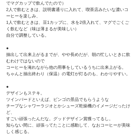
でマグカップで飲んでたので）
2人で飲むときは、説明書通りに入れて、喫茶店みたいな濃いコ
ーヒーを楽しみ、
1人で飲むときは、豆1カップに、水を2倍入れて、マグでごくご
く飲むなど（味は薄まるが美味しい）
自分で調整している。
●
抽出して出来上がるまでが、やや長めだが、朝の忙しいときに飲
むわけではないので
コーヒーを淹れながら他の用事をしているうちに出来上がる。
ちゃんと抽出終わり（保温）の電灯が灯るのも、わかりやすい。
●
デザインもステキ。
ツインバードといえば、ビンゴの景品でもらうような
チープなシャワーラジオとかシューズ乾燥機のイメージだったけ
ど、
すごい頑張ったんだな。グッドデザイン賞獲ってるし。
知らない間に、頑張ってたことに感動して、なおコーヒーが美味
しく感じる。