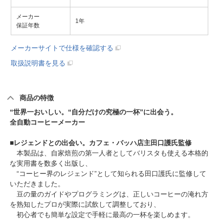
メーカー
1年
保証年数
メーカーサイトで仕様を確認する
取扱説明書を見る
商品の特徴
“世界一おいしい。“自分だけの究極の一杯”に出会う。
全自動コーヒーメーカー
■
レジェンドとの出会い。カフェ・バッハ店主田口護氏監修
本製品は、自家焙煎の第一人者としてバリスタも使える本格的
な実用書を数多く出版し、
“コーヒー界のレジェンド”として知られる田口護氏に監修して
いただきました。
豆の量のガイドやプログラミングは、正しいコーヒーの淹れ方
を熟知したプロが実際に試飲して調整しており、
初心者でも簡単な設定で手軽に最高の一杯を楽しめます。