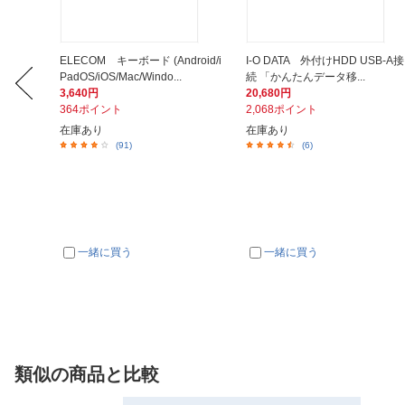
ド [～
ELECOM キーボード (Android/i
I-O DATA 外付けHDD USB-A接
PadOS/iOS/Mac/Windo...
続 「かんたんデータ移...
3,640円
20,680円
364ポイント
2,068ポイント
在庫あり
在庫あり
(91)
(6)
一緒に買う
一緒に買う
類似の商品と比較