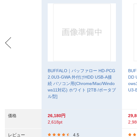
BUFFALO｜バッファロー HD-PCG
BU
2.0U3-GWA 外付けHDD USB-A接
DD 
続 パソコン用(Chrome/Mac/Windo
ows
ws11対応) ホワイト [2TB /ポータブ
U3-
ル型]
価格
26,180円
29,
2,618pt
2,98
レビュー
4.5