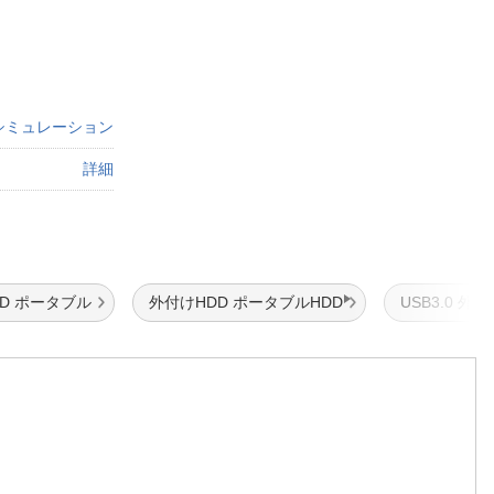
シミュレーション
詳細
D ポータブル
外付けHDD ポータブルHDD
USB3.0 外