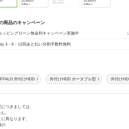
0円
20,880円
19,680円
商品を表示
在庫あり
在庫あり
の商品のキャンペーン
ョッピングローン無金利キャンペーン実施中
aidy 3・6・12回あと払い分割手数料無料
UFFALO 外付けHDD
外付けHDD ポータブル型
外付けHD
記につきましては、
せん。
とに異なります。
種の