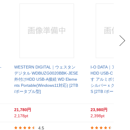
-
WESTERN DIGITAL｜ウェスタン
I-O DATA｜アイオ
デジタル WDBUZG0020BBK-JESE
HDD USB-C＋USB
外付けHDD USB-A接続 WD Eleme
す アルミボディ」Win
nts Portable(Windows11対応) [2TB
シルバーｘグリーン HD
/ポータブル型]
S [2TB /ポータブル型
21,780円
23,980円
2,178pt
2,398pt
4.5
4.6