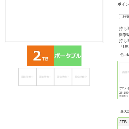
ポイ
ほしいもの
お知らせ
持ち
衝撃
持ち
「US
色
:
ホワ
26,18
在庫あり
最大
2TB