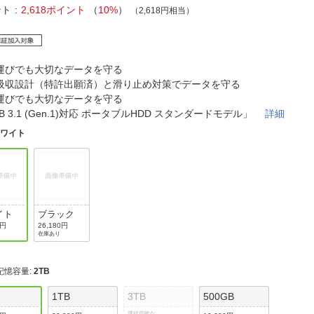
法
よくある質問・お問合せ
ント
2,618ポイント
（
10%
）
（2,618円相当）
I
ご利用規約
運びでも大切なデータを守る
吸収設計（特許出願済）と滑り止め対策でデータを守る
運びでも大切なデータを守る
E
B 3.1 (Gen.1)対応 ポータブルHDD スタンダードモデル」
詳細
ホワイト
イト
ブラック
0円
26,180円
在庫あり
記憶容量
:
2TB
1TB
3TB
500GB
選択可能な