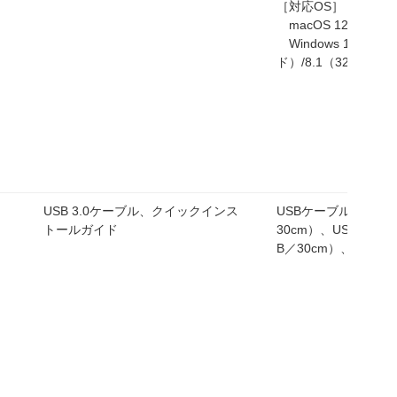
［対応OS］
macOS 12/11/10.15
Windows 11/10/1
ド）/8.1（32・64bit
USB 3.0ケーブル、クイックインス
USBケーブル（Type-C 
トールガイド
30cm）、USBケーブル（
B／30cm）、取扱説
フ