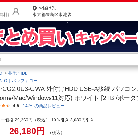
お届け先
無料)
東京都豊島区東池袋
商品をさがす
ランキングからさがす
ネ
D
外付けHDD
カテゴリ一覧からさがす
ポ
FALO｜バッファロー
-PCG2.0U3-GWA 外付けHDD USB-A接続 パソコ
店
rome/Mac/Windows11対応) ホワイト [2TB /ポー
お
4.5
147
件の商品レビュー
お客様サポート
ー価格 29,260円（税込） 10％引き 3,080円引き
26,180円
ご利用ガイド
（税込）