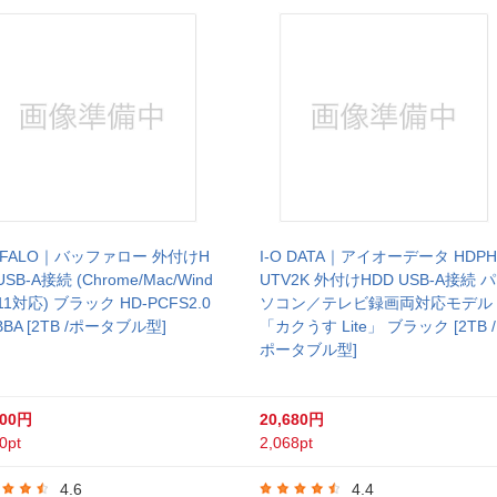
FFALO｜バッファロー 外付けH
I-O DATA｜アイオーデータ HDPH
USB-A接続 (Chrome/Mac/Wind
UTV2K 外付けHDD USB-A接続 パ
11対応) ブラック HD-PCFS2.0
ソコン／テレビ録画両対応モデル
BBA [2TB /ポータブル型]
「カクうす Lite」 ブラック [2TB /
ポータブル型]
800円
20,680円
0pt
2,068pt
4.6
4.4