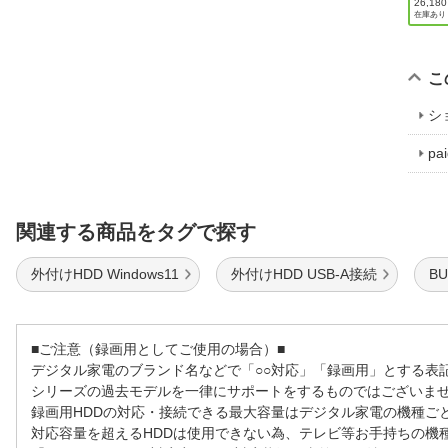
26,18
在庫あり
こ
シ
p
関連する商品をタグで探す
外付けHDD Windows11
外付けHDD USB-A接続
B
■ご注意（録画用としてご使用の場合）■
デジタル家電のブランド名などで「○○対応」「録画用」とする表
シリーズの過去モデルを一律にサポートをするものではございま
録画用HDDの対応・接続できる最大容量はデジタル家電の機種ご
対応容量を超えるHDDは使用できない為、テレビ等お手持ちの機