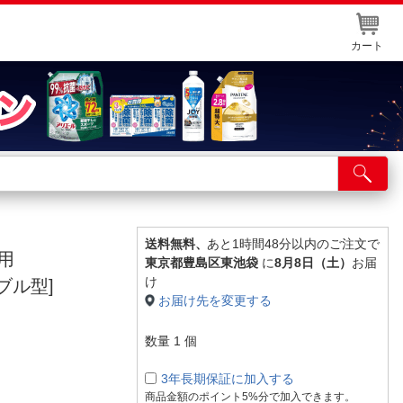
カート
店舗サービス
ット取り置き
イントカードWEB登録
送料無料、
あと1時間48分以内のご注文で
ン用
東京都豊島区東池袋
に
8月8日（土）
お届
舗情報・店舗一覧
け
タブル型]
お届け先を変更する
取り寄せ品入荷状況照会
数量
1
個
3年長期保証に加入する
商品金額のポイント5%分で加入できます。