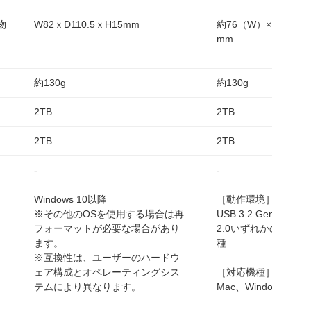
物
W82ｘD110.5ｘH15mm
約76（W）× 8.6（H
mm
約130g
約130g
2TB
2TB
2TB
2TB
-
-
Windows 10以降
［動作環境］
※その他のOSを使用する場合は再
USB 3.2 Gen 1（US
フォーマットが必要な場合があり
2.0いずれかのポー
ます。
種
※互換性は、ユーザーのハードウ
ェア構成とオペレーティングシス
［対応機種］
テムにより異なります。
Mac、Windowsパソ