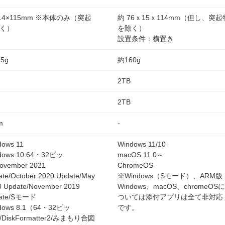
×14×115mm ※本体のみ（突起
約 76ｘ15ｘ114mm（但し、突起
く）
を除く）
設置条件：横置き
5g
約160g
2TB
2TB
m
-
dows 11
Windows 11/10
dows 10 64・32ビッ
macOS 11.0～
ovember 2021
ChromeOS
ate/October 2020 Update/May
※Windows（Sモード）、ARM版
0 Update/November 2019
Windows、macOS、chromeOSに
ate/Sモード
ついては添付アプリは全て非対応
dows 8.1（64・32ビッ
です。
DiskFormatter2/みまもり合図