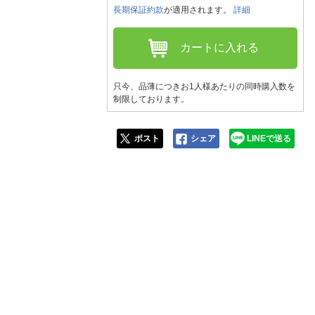
人窓口
長期保証約款
が適用されます。
詳細
R情報
カートに入れる
只今、品薄につきお1人様あたりの同時購入数を
制限しております。
nglish / 中文
ポスト
シェア
LINEで送る