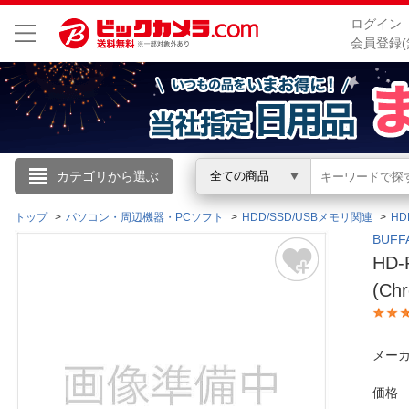
ログイン
会員登録(
こんにちは
カテゴリから選ぶ
全ての商品
ログイン
トップ
パソコン・周辺機器・PCソフト
HDD/SSD/USBメモリ関連
HD
BUF
HD
新規会員登録
(Ch
会員メニュー
メーカ
お買いもの履歴
価格
閲覧履歴