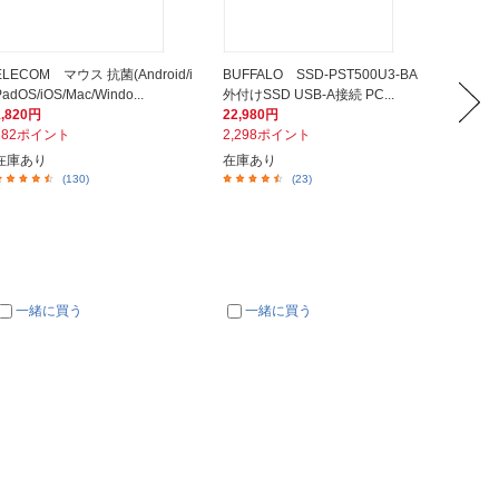
ELECOM マウス 抗菌(Android/i
BUFFALO SSD-PST500U3-BA
ELECO
PadOS/iOS/Mac/Windo...
外付けSSD USB-A接続 PC...
OS/iOS
1,820円
22,980円
1,730
182ポイント
2,298ポイント
173ポ
在庫あり
在庫あり
在庫あ
(130)
(23)
一緒に買う
一緒に買う
一