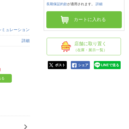
人窓口
長期保証約款
が適用されます。
詳細
R情報
カートに入れる
シミュレーション
詳細
nglish / 中文
店舗に取り置く
（在庫・展示一覧）
ポスト
シェア
LINEで送る
円
れる