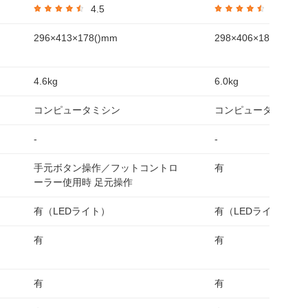
4.5
4.7
296×413×178()mm
298×406×184mm
4.6kg
6.0kg
コンピュータミシン
コンピュータミシン
-
-
手元ボタン操作／フットコントロ
有
ーラー使用時 足元操作
有（LEDライト）
有（LEDライト）
有
有
有
有