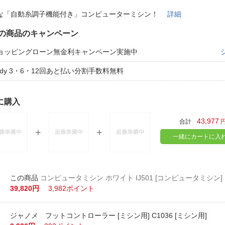
法
よくある質問・お問合せ
な「自動糸調子機能付き」コンピューターミシン！
詳細
I
ご利用規約
の商品のキャンペーン
ョッピングローン無金利キャンペーン実施中
aidy 3・6・12回あと払い分割手数料無料
E
に購入
43,977
合計
一緒にカートに入
コンピュータミシン ホワイト IJ501 [コンピュータミシン]
39,820円
3,982ポイント
ジャノメ フットコントローラー [ミシン用] C1036 [ミシン用]