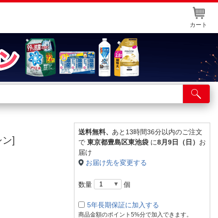
カート
店舗サービス
ット取り置き
イントカードWEB登録
送料無料、
あと13時間36分以内のご注文
ン]
で
東京都豊島区東池袋
に
8月9日（日）
お
舗情報・店舗一覧
届け
お届け先を変更する
取り寄せ品入荷状況照会
数量
個
5年長期保証に加入する
商品金額のポイント5%分で加入できます。