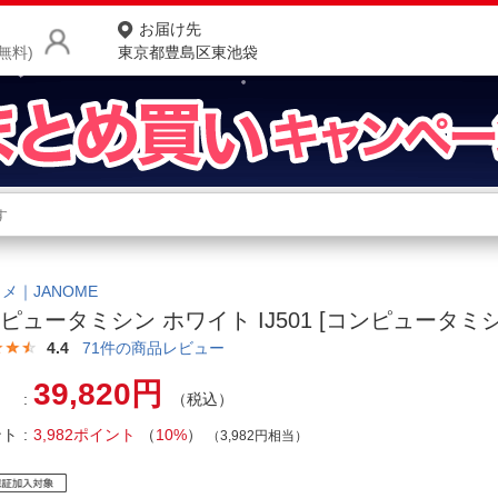
お届け先
無料)
東京都豊島区東池袋
商品をさがす
ランキングからさがす
ネ
カテゴリ一覧からさがす
ポ
メ｜JANOME
ピュータミシン ホワイト IJ501 [コンピュータミシ
店
4.4
71
件の商品レビュー
お
39,820円
（税込）
お客様サポート
ント
3,982ポイント
（
10%
）
（3,982円相当）
ご利用ガイド