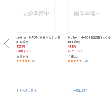
レスクー
brother HA004 家庭用ミシン針
brother HA003 家庭用ミシン針
#16 緑色
#14 赤色
322円
418円
33ポイント
42ポイント
在庫あり
在庫あり
(3)
(11)
一緒に買う
一緒に買う