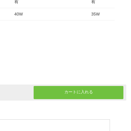
有
有
40W
35W
カートに入れる