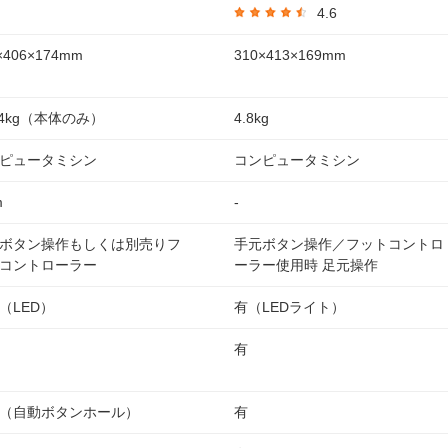
4.6
×406×174mm
310×413×169mm
.4kg（本体のみ）
4.8kg
ピュータミシン
コンピュータミシン
m
-
ボタン操作もしくは別売りフ
手元ボタン操作／フットコントロ
コントローラー
ーラー使用時 足元操作
（LED）
有（LEDライト）
有
（自動ボタンホール）
有