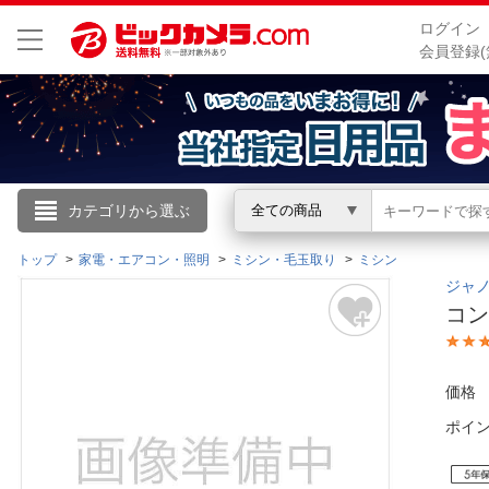
ログイン
会員登録(
こんにちは
カテゴリから選ぶ
全ての商品
ログイン
トップ
家電・エアコン・照明
ミシン・毛玉取り
ミシン
ジャノ
コン
新規会員登録
会員メニュー
価格
ポイ
お買いもの履歴
閲覧履歴