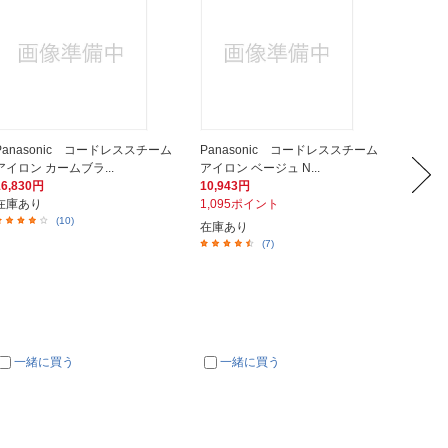
Panasonic コードレススチーム
Panasonic コードレススチーム
ビック
アイロン カームブラ...
アイロン ベージュ N...
ン台 ア
16,830円
10,943円
1,480
在庫あり
1,095ポイント
148ポ
(10)
在庫あり
在庫あ
(7)
一緒に買う
一緒に買う
一