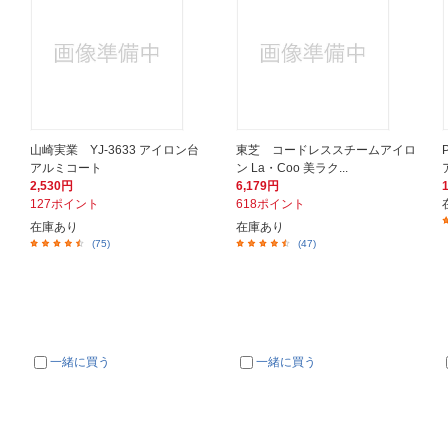
山崎実業 YJ-3633 アイロン台
東芝 コードレススチームアイロ
アルミコート
ン La・Coo 美ラク...
2,530円
6,179円
127ポイント
618ポイント
在庫あり
在庫あり
(75)
(47)
一緒に買う
一緒に買う