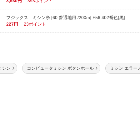
3,930円
393ポイント
フジックス ミシン糸 [60.普通地用 /200m] F56 402番色(黒)
227円
23ポイント
ミシン
コンピュータミシン ボタンホール
ミシン エラー