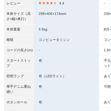
レビュー
4.4
-
本体サイズ（高
298×406×174mm
298
さ×幅×奥行）
本体重量
5.5kg
約5
種類
コンピュータミシン
コン
コードの長さ(m)
-
1.8
スタートストッ
有
手元
プ
ット
照明ランプ
有（LEDライト）
あり
厚手デニム重ね
有
可能
縫い
ボタンホール
有
あり